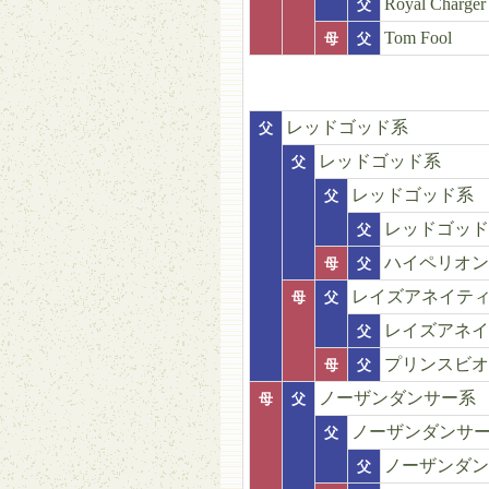
Royal Charger
父
Tom Fool
母
父
レッドゴッド系
父
レッドゴッド系
父
レッドゴッド系
父
レッドゴッド
父
ハイペリオン
母
父
レイズアネイテ
母
父
レイズアネイ
父
プリンスビオ
母
父
ノーザンダンサー系
母
父
ノーザンダンサ
父
ノーザンダン
父