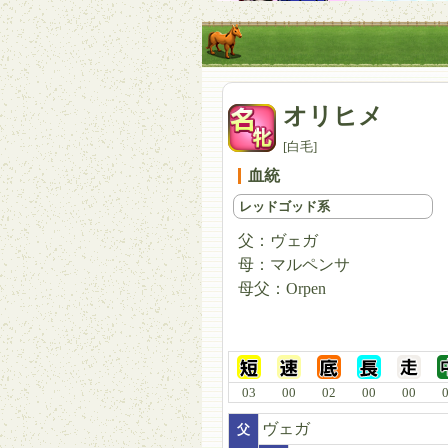
オリヒメ
[白毛]
血統
レッドゴッド系
父：
ヴェガ
母：
マルペンサ
母父：
Orpen
03
00
02
00
00
ヴェガ
父