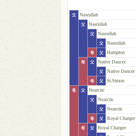
Nasrullah
父
Nasrullah
父
Nasrullah
父
Nasrullah
父
Hampton
母
父
Native Dancer
母
父
Native Dancer
父
St.Simon
母
父
Nearctic
母
父
Nearctic
父
Nearctic
父
Royal Charger
母
父
Royal Charger
母
父