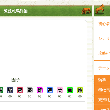
繁殖牝馬詳細
初心者
シナリ
攻略/
データ
因子
騎手一
種牡馬
00
00
00
00
02
00
00
01
00
繁殖牝
レース