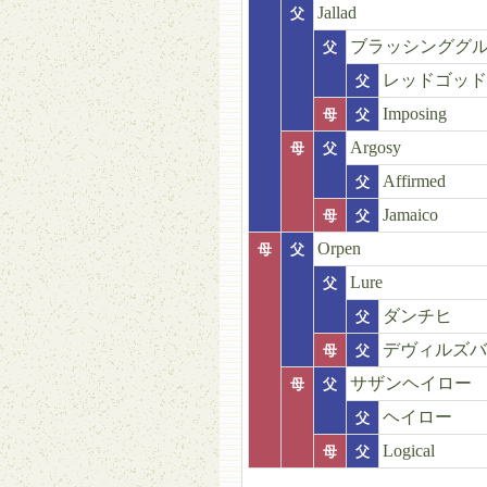
Jallad
父
ブラッシンググ
父
レッドゴッド
父
Imposing
母
父
Argosy
母
父
Affirmed
父
Jamaico
母
父
Orpen
母
父
Lure
父
ダンチヒ
父
デヴィルズバ
母
父
サザンヘイロー
母
父
ヘイロー
父
Logical
母
父