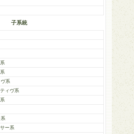
子系統
系
系
ィヴ系
ティヴ系
系
ー系
サー系