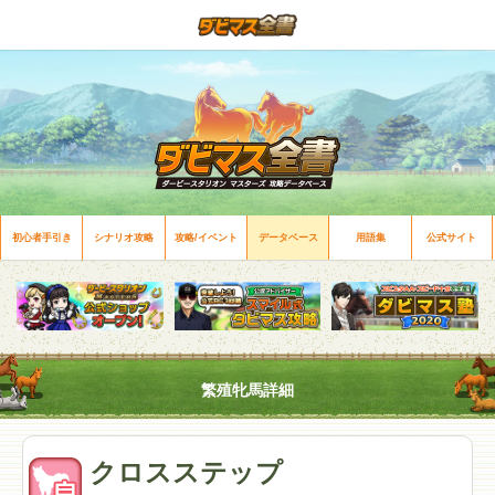
初心者手引き
シナリオ攻略
攻略/イベント
データベース
用語集
公式サイト
繁殖牝馬詳細
クロスステップ