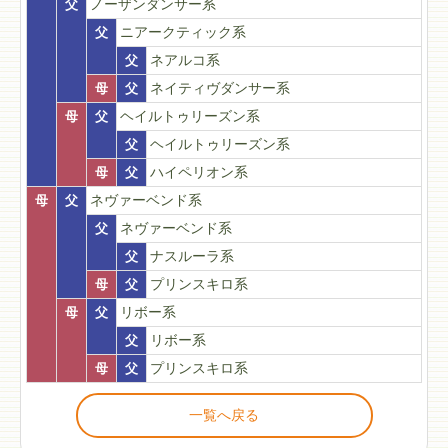
父
ノーザンダンサー系
父
ニアークティック系
父
ネアルコ系
母
父
ネイティヴダンサー系
母
父
ヘイルトゥリーズン系
父
ヘイルトゥリーズン系
母
父
ハイペリオン系
母
父
ネヴァーベンド系
父
ネヴァーベンド系
父
ナスルーラ系
母
父
プリンスキロ系
母
父
リボー系
父
リボー系
母
父
プリンスキロ系
一覧へ戻る