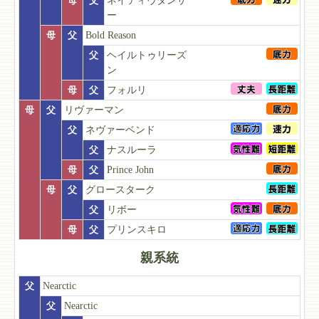
母
父
ネイティヴダンサ
ー
母
父
Bold Reason
父
ヘイルトゥリーズ
ン
母
父
フォルリ
母
父
リヴァーマン
父
ネヴァーベンド
父
ナスルーラ
母
父
Prince John
母
父
グロースターク
父
リボー
母
父
プリンスキロ
親系統
父
Nearctic
父
Nearctic