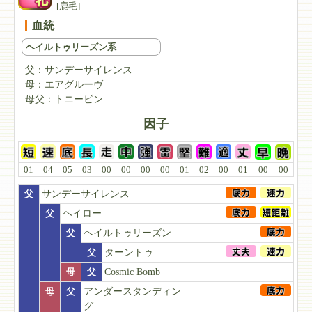
[鹿毛]
血統
ヘイルトゥリーズン系
父：
サンデーサイレンス
母：
エアグルーヴ
母父：
トニービン
因子
01
04
05
03
00
00
00
00
01
02
00
01
00
00
父
サンデーサイレンス
父
ヘイロー
父
ヘイルトゥリーズン
父
ターントゥ
母
父
Cosmic Bomb
母
父
アンダースタンディン
グ