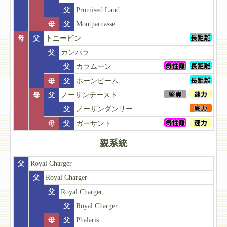
父
Promised Land
母
父
Montparnasse
母
父
トニービン
父
カンパラ
父
カラムーン
母
父
ホーンビーム
母
父
ノーザンテースト
父
ノーザンダンサー
母
父
ガーサント
親系統
父
Royal Charger
父
Royal Charger
父
Royal Charger
父
Royal Charger
母
父
Phalaris