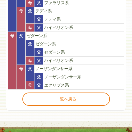
母
父
ファラリス系
母
父
テディ系
父
テディ系
母
父
ハイペリオン系
母
父
ゼダーン系
父
ゼダーン系
父
ゼダーン系
母
父
ハイペリオン系
母
父
ノーザンダンサー系
父
ノーザンダンサー系
母
父
エクリプス系
一覧へ戻る