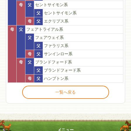
母
父
セントサイモン系
父
セントサイモン系
母
父
エクリプス系
母
父
フェアトライアル系
父
フェアウェイ系
父
ファラリス系
母
父
サンインロー系
母
父
ブランドフォード系
父
ブランドフォード系
母
父
ハンプトン系
一覧へ戻る
メニュー