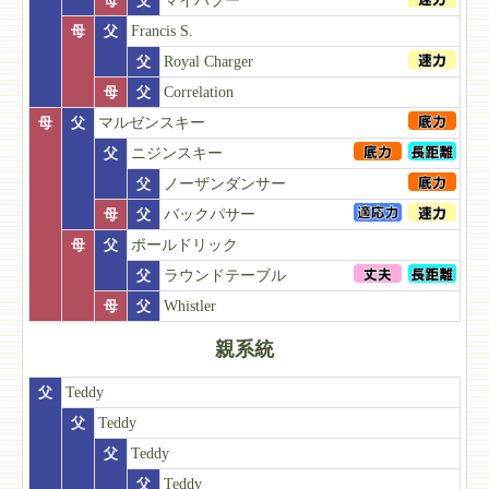
母
父
マイバブー
母
父
Francis S.
父
Royal Charger
母
父
Correlation
母
父
マルゼンスキー
父
ニジンスキー
父
ノーザンダンサー
母
父
バックパサー
母
父
ボールドリック
父
ラウンドテーブル
母
父
Whistler
親系統
父
Teddy
父
Teddy
父
Teddy
父
Teddy