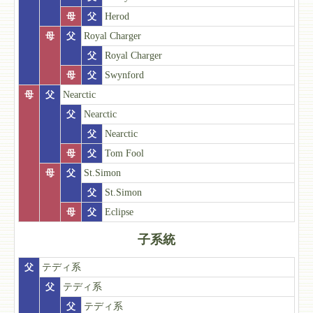
母
父
Herod
母
父
Royal Charger
父
Royal Charger
母
父
Swynford
母
父
Nearctic
父
Nearctic
父
Nearctic
母
父
Tom Fool
母
父
St.Simon
父
St.Simon
母
父
Eclipse
子系統
父
テディ系
父
テディ系
父
テディ系