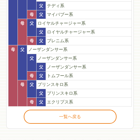
父
テディ系
母
父
マイバブー系
母
父
ロイヤルチャージャー系
父
ロイヤルチャージャー系
母
父
ブレニム系
母
父
ノーザンダンサー系
父
ノーザンダンサー系
父
ノーザンダンサー系
母
父
トムフール系
母
父
プリンスキロ系
父
プリンスキロ系
母
父
エクリプス系
一覧へ戻る