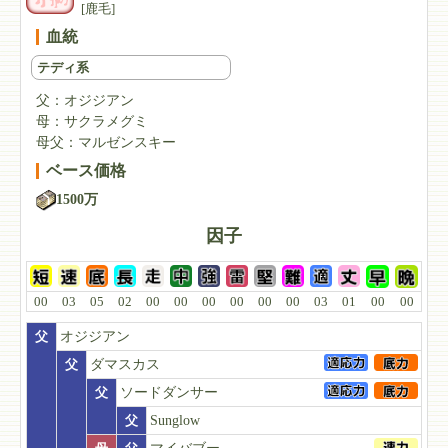
[鹿毛]
血統
テディ系
父：
オジジアン
母：
サクラメグミ
母父：
マルゼンスキー
ベース価格
1500万
因子
00
03
05
02
00
00
00
00
00
00
03
01
00
00
父
オジジアン
父
ダマスカス
父
ソードダンサー
父
Sunglow