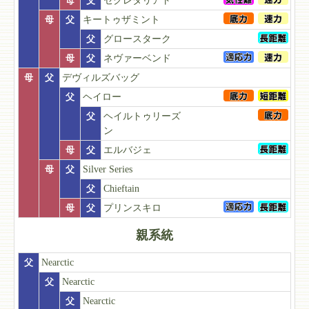
母
父
セクレタリアト
母
父
キートゥザミント
父
グロースターク
母
父
ネヴァーベンド
母
父
デヴィルズバッグ
父
ヘイロー
父
ヘイルトゥリーズ
ン
母
父
エルバジェ
母
父
Silver Series
父
Chieftain
母
父
プリンスキロ
親系統
父
Nearctic
父
Nearctic
父
Nearctic