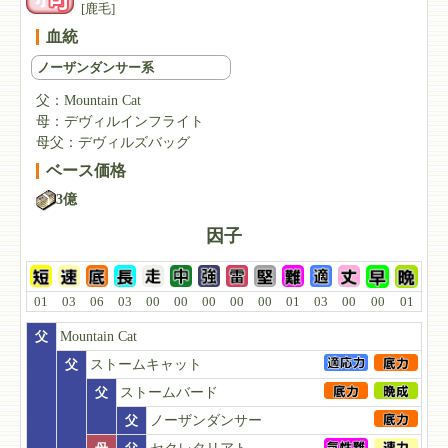
[鹿毛]
血統
ノーザンダンサー系
父：
Mountain Cat
母：
デヴィルインフライト
母父：
デヴィルズバッグ
ベース価格
3億
因子
01
03
06
03
00
00
00
00
00
01
03
00
00
01
父
Mountain Cat
父
ストームキャット
父
ストームバード
父
ノーザンダンサー