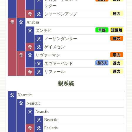
クター
母
父
シャーペンアップ
母
父
Anabaa
父
ダンチヒ
父
ノーザンダンサー
母
父
ゲイメセン
母
父
リヴァーマン
父
ネヴァーベンド
母
父
リファール
親系統
父
Nearctic
父
Nearctic
父
Nearctic
父
Nearctic
母
父
Phalaris