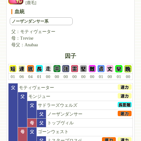
[鹿毛]
血統
ノーザンダンサー系
父：
モティヴェーター
母：
Trevise
母父：
Anabaa
因子
01
06
04
01
00
00
00
00
00
00
01
00
01
00
父
モティヴェーター
父
モンジュー
父
サドラーズウェルズ
父
ノーザンダンサー
母
父
トップヴィル
母
父
ゴーンウェスト
父
ミスタープロスペ