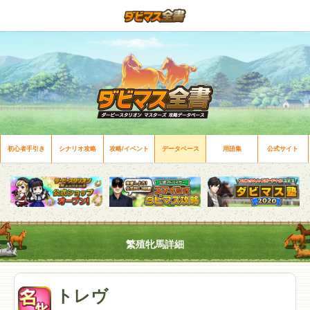
初心者手引き
シナリオ攻略
攻略/イベント
データベース
用語集
公式サイト
繁殖牝馬詳細
トレヴ