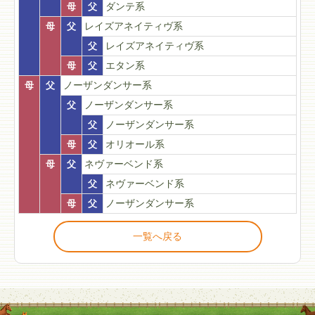
母
父
ダンテ系
母
父
レイズアネイティヴ系
父
レイズアネイティヴ系
母
父
エタン系
母
父
ノーザンダンサー系
父
ノーザンダンサー系
父
ノーザンダンサー系
母
父
オリオール系
母
父
ネヴァーベンド系
父
ネヴァーベンド系
母
父
ノーザンダンサー系
一覧へ戻る