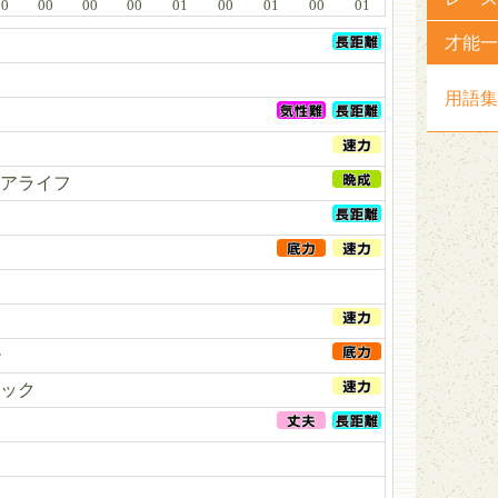
00
00
00
00
01
00
01
00
01
才能一
用語集
アライフ
ー
ック