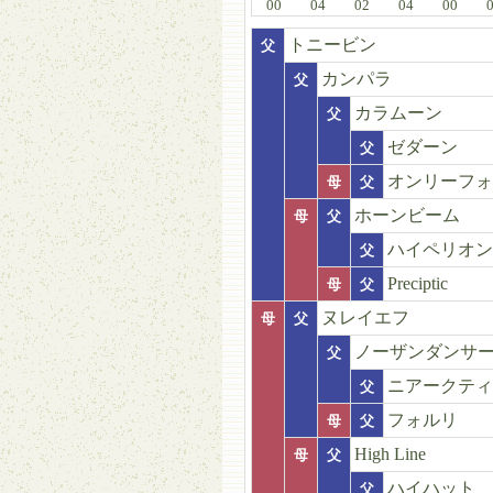
00
04
02
04
00
トニービン
父
カンパラ
父
カラムーン
父
ゼダーン
父
オンリーフォ
母
父
ホーンビーム
母
父
ハイペリオン
父
Preciptic
母
父
ヌレイエフ
母
父
ノーザンダンサ
父
ニアークティ
父
フォルリ
母
父
High Line
母
父
ハイハット
父