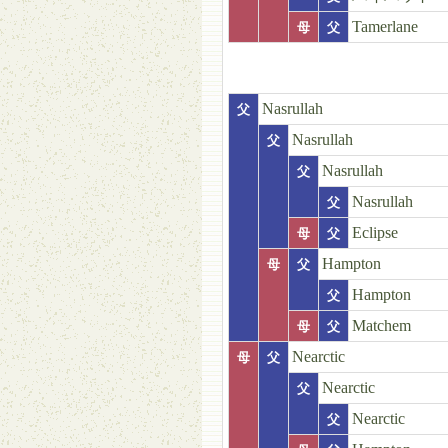
Tamerlane
母
父
Nasrullah
父
Nasrullah
父
Nasrullah
父
Nasrullah
父
Eclipse
母
父
Hampton
母
父
Hampton
父
Matchem
母
父
Nearctic
母
父
Nearctic
父
Nearctic
父