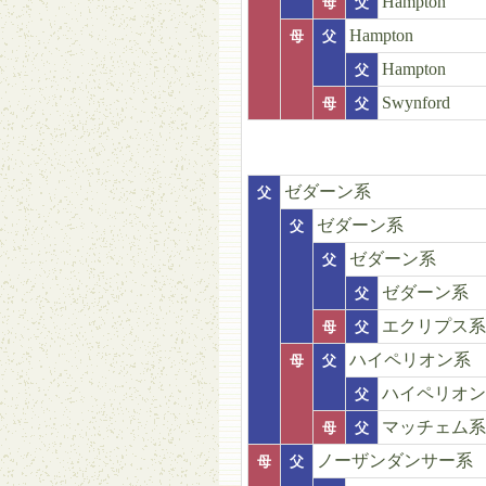
Hampton
母
父
Hampton
母
父
Hampton
父
Swynford
母
父
ゼダーン系
父
ゼダーン系
父
ゼダーン系
父
ゼダーン系
父
エクリプス系
母
父
ハイペリオン系
母
父
ハイペリオン
父
マッチェム系
母
父
ノーザンダンサー系
母
父