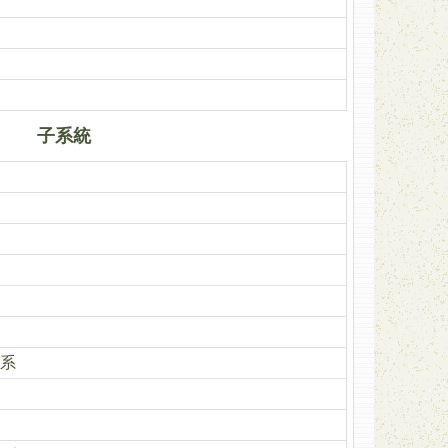
子系統
系