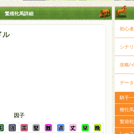
繁殖牝馬詳細
初心者
ドル
シナリ
攻略/
データ
騎手一
種牡馬
因子
繁殖牝
レース