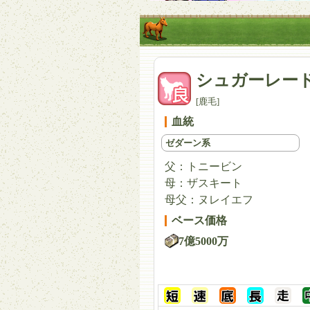
シュガーレー
[鹿毛]
血統
ゼダーン系
父：
トニービン
母：
ザスキート
母父：
ヌレイエフ
ベース価格
7億5000万