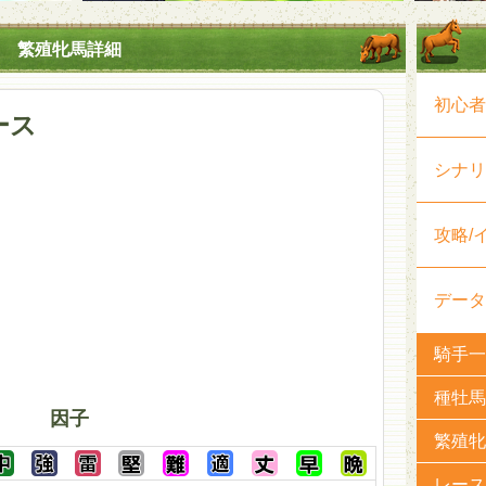
繁殖牝馬詳細
初心者
ース
シナリ
攻略/
データ
騎手一
種牡馬
因子
繁殖牝
レース