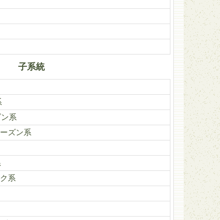
子系統
系
ズン系
ーズン系
系
ク系