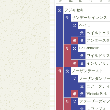
01
04
07
02
00
フジキセキ
父
サンデーサイレンス
父
ヘイロー
父
ヘイルトゥリ
父
アンダースタ
母
父
Le Fabuleux
母
父
ワイルドリス
父
インリアリテ
母
父
ノーザンテースト
母
父
ノーザンダンサ
父
ニアークティ
父
Victoria Park
母
父
ファーザーズイ
母
父
スワップス
父