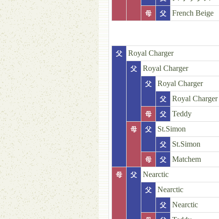
French Beige
母
父
Royal Charger
父
Royal Charger
父
Royal Charger
父
Royal Charger
父
Teddy
母
父
St.Simon
母
父
St.Simon
父
Matchem
母
父
Nearctic
母
父
Nearctic
父
Nearctic
父