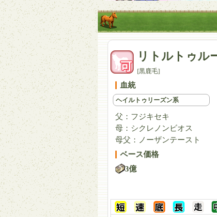
リトルトゥル
[黒鹿毛]
血統
ヘイルトゥリーズン系
父：
フジキセキ
母：
シクレノンビオス
母父：
ノーザンテースト
ベース価格
3億