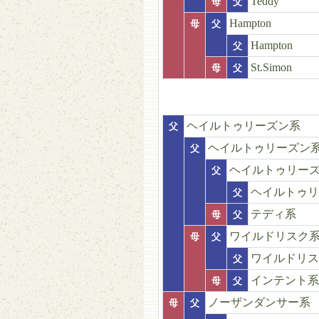
Teddy
母
父
Hampton
母
父
Hampton
父
St.Simon
母
父
ヘイルトゥリーズン系
父
ヘイルトゥリーズン
父
ヘイルトゥリー
父
ヘイルトゥリ
父
テディ系
母
父
ワイルドリスク
母
父
ワイルドリス
父
インテント系
母
父
ノーザンダンサー系
母
父