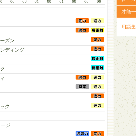
00
00
00
01
00
01
00
00
00
才能一
用語集
ーズン
ンディング
ク
ィ
ー
ック
メージ