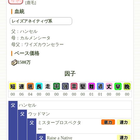
[鹿毛]
血統
レイズアネイティヴ系
父：
ハンセル
母：
カルメンシータ
母父：
ワイズカウンセラー
ベース価格
1500万
因子
00
06
04
00
00
00
00
00
00
01
01
00
00
00
父
ハンセル
父
ウッドマン
父
ミスタープロスペクタ
ー
父
Raise a Native