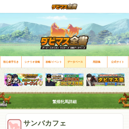
初心者手引き
シナリオ攻略
攻略/イベント
データベース
用語集
公式サイト
繁殖牝馬詳細
サンバカフェ