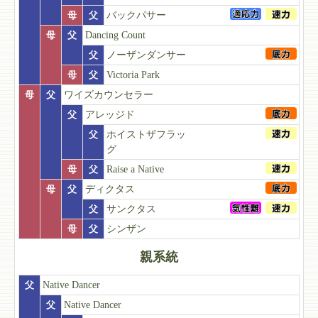
母
父
バックパサー
母
父
Dancing Count
父
ノーザンダンサー
母
父
Victoria Park
母
父
ワイズカウンセラー
父
アレッジド
父
ホイストザフラッ
グ
母
父
Raise a Native
母
父
ディクタス
父
サンクタス
母
父
シンザン
親系統
父
Native Dancer
父
Native Dancer