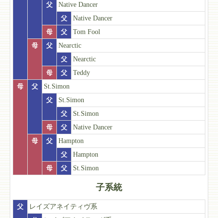
父
Native Dancer
父
Native Dancer
母
父
Tom Fool
母
父
Nearctic
父
Nearctic
母
父
Teddy
母
父
St.Simon
父
St.Simon
父
St.Simon
母
父
Native Dancer
母
父
Hampton
父
Hampton
母
父
St.Simon
子系統
父
レイズアネイティヴ系