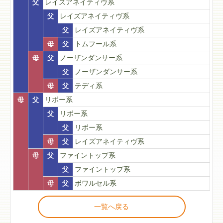
父
レイズアネイティヴ系
父
レイズアネイティヴ系
父
レイズアネイティヴ系
母
父
トムフール系
母
父
ノーザンダンサー系
父
ノーザンダンサー系
母
父
テディ系
母
父
リボー系
父
リボー系
父
リボー系
母
父
レイズアネイティヴ系
母
父
ファイントップ系
父
ファイントップ系
母
父
ボワルセル系
一覧へ戻る