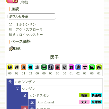
[鹿毛]
血統
ボワルセル系
父：
ミホシンザン
母：
アグネスフローラ
母父：
ロイヤルスキー
ベース価格
15億
因子
00
02
01
03
00
00
00
00
00
01
02
01
00
01
父
ミホシンザン
父
シンザン
父
ヒンドスタン
父
Bois Roussel