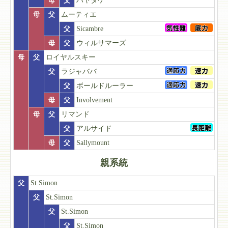
母
父
ハヤタケ
母
父
ムーティエ
父
Sicambre
母
父
ウィルサマーズ
母
父
ロイヤルスキー
父
ラジャババ
父
ボールドルーラー
母
父
Involvement
母
父
リマンド
父
アルサイド
母
父
Sallymount
親系統
父
St.Simon
父
St.Simon
父
St.Simon
父
St.Simon