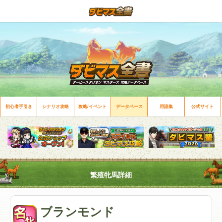
初心者手引き
シナリオ攻略
攻略/イベント
データベース
用語集
公式サイト
繁殖牝馬詳細
ブランモンド