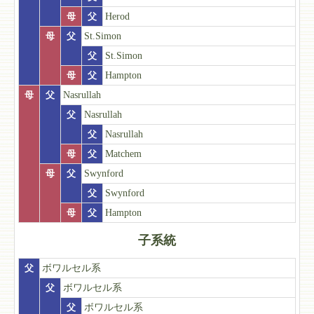
母
父
Herod
母
父
St.Simon
父
St.Simon
母
父
Hampton
母
父
Nasrullah
父
Nasrullah
父
Nasrullah
母
父
Matchem
母
父
Swynford
父
Swynford
母
父
Hampton
子系統
父
ボワルセル系
父
ボワルセル系
父
ボワルセル系