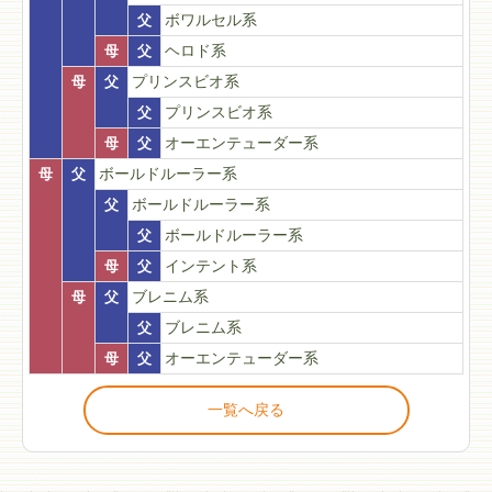
父
ボワルセル系
母
父
ヘロド系
母
父
プリンスビオ系
父
プリンスビオ系
母
父
オーエンテューダー系
母
父
ボールドルーラー系
父
ボールドルーラー系
父
ボールドルーラー系
母
父
インテント系
母
父
ブレニム系
父
ブレニム系
母
父
オーエンテューダー系
一覧へ戻る