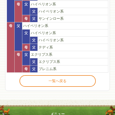
母
父
ハイペリオン系
父
ハイペリオン系
母
父
サンインロー系
母
父
ハイペリオン系
父
ハイペリオン系
父
ハイペリオン系
母
父
テディ系
母
父
エクリプス系
父
エクリプス系
母
父
ブレニム系
一覧へ戻る
メニュー