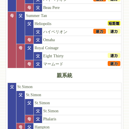
母
父
Beau Pere
母
父
Summer Tan
父
Heliopolis
父
ハイペリオン
母
父
Omaha
母
父
Royal Coinage
父
Eight Thirty
母
父
マームード
親系統
父
St.Simon
父
St.Simon
父
St.Simon
父
St.Simon
母
父
Phalaris
母
父
Hampton