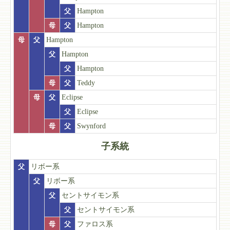
父
Hampton
母
父
Hampton
母
父
Hampton
父
Hampton
父
Hampton
母
父
Teddy
母
父
Eclipse
父
Eclipse
母
父
Swynford
子系統
父
リボー系
父
リボー系
父
セントサイモン系
父
セントサイモン系
母
父
ファロス系