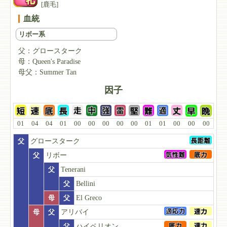
[鹿毛]
血統
リボー系
父：
グロースターク
母：
Queen's Paradise
母父：
Summer Tan
因子
01
04
04
01
00
00
00
00
00
01
01
00
00
00
父
グロースターク
父
リボー
父
Tenerani
父
Bellini
母
父
El Greco
母
父
アリバイ
父
ハイペリオン