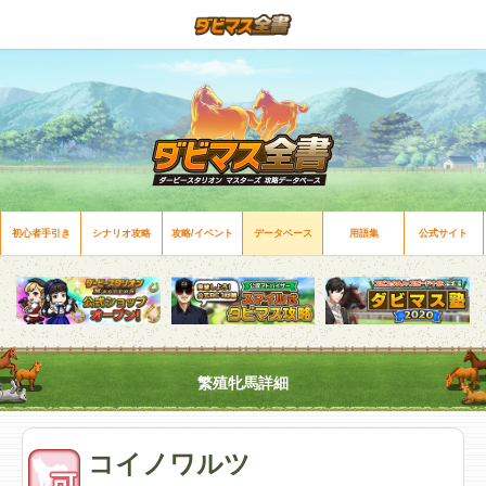
初心者手引き
シナリオ攻略
攻略/イベント
データベース
用語集
公式サイト
繁殖牝馬詳細
コイノワルツ