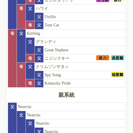
母
父
セクレタリアト
母
父
ハワイ
父
Utrillo
母
父
Tom Cat
母
父
Kirtling
父
グランディ
父
Great Nephew
母
父
ニジンスキー
母
父
クリムゾンサタン
父
Spy Song
母
父
Kentucky Pride
親系統
父
Nearctic
父
Nearctic
父
Nearctic
父
Nearctic