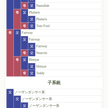
母
父
Nasrullah
母
父
Phalaris
父
Phalaris
母
父
Tom Fool
母
父
Fairway
父
Fairway
父
Fairway
母
父
Nearctic
母
父
Himyar
父
Himyar
母
父
Teddy
子系統
父
ノーザンダンサー系
父
ノーザンダンサー系
父
ノーザンダンサー系