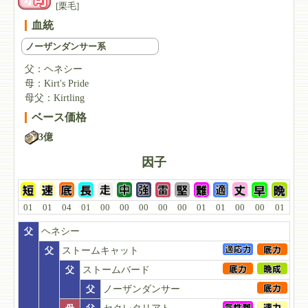
[栗毛]
血統
ノーザンダンサー系
父：
ヘネシー
母：
Kirt's Pride
母父：
Kirtling
ベース価格
3億
因子
01
01
04
01
00
00
00
00
00
01
01
00
00
01
父
ヘネシー
父
ストームキャット
父
ストームバード
父
ノーザンダンサー