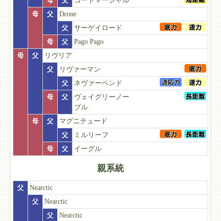
母
父
コートマーシャル
母
父
Drone
父
サーゲイロード
母
父
Pago Pago
母
父
リヴリア
父
リヴァーマン
父
ネヴァーベンド
母
父
ヴェイグリーノー
ブル
母
父
マグニテュード
父
ミルリーフ
母
父
イーグル
親系統
父
Nearctic
父
Nearctic
父
Nearctic