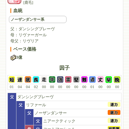
[鹿毛]
血統
ノーザンダンサー系
父：
ダンシングブレーヴ
母：
リヴァーガール
母父：
リヴリア
ベース価格
3億
因子
01
04
04
02
00
00
00
00
00
00
01
00
00
00
父
ダンシングブレーヴ
父
リファール
父
ノーザンダンサー
父
ニアークティック