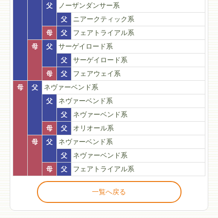
父
ノーザンダンサー系
父
ニアークティック系
母
父
フェアトライアル系
母
父
サーゲイロード系
父
サーゲイロード系
母
父
フェアウェイ系
母
父
ネヴァーベンド系
父
ネヴァーベンド系
父
ネヴァーベンド系
母
父
オリオール系
母
父
ネヴァーベンド系
父
ネヴァーベンド系
母
父
フェアトライアル系
一覧へ戻る