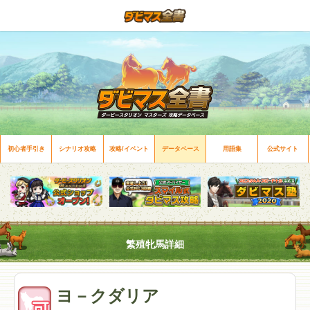
初心者手引き
シナリオ攻略
攻略/イベント
データベース
用語集
公式サイト
繁殖牝馬詳細
ヨ－クダリア