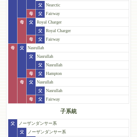
父
Nearctic
母
父
Fairway
母
父
Royal Charger
父
Royal Charger
母
父
Fairway
母
父
Nasrullah
父
Nasrullah
父
Nasrullah
母
父
Hampton
母
父
Nasrullah
父
Nasrullah
母
父
Fairway
子系統
父
ノーザンダンサー系
父
ノーザンダンサー系