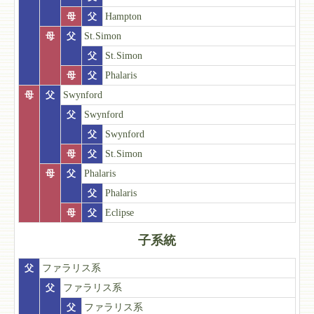
母
父
Hampton
母
父
St.Simon
父
St.Simon
母
父
Phalaris
母
父
Swynford
父
Swynford
父
Swynford
母
父
St.Simon
母
父
Phalaris
父
Phalaris
母
父
Eclipse
子系統
父
ファラリス系
父
ファラリス系
父
ファラリス系