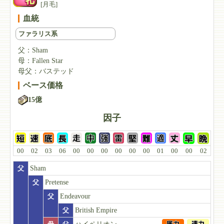
[月毛]
血統
ファラリス系
父：
Sham
母：
Fallen Star
母父：
バステッド
ベース価格
15億
因子
00
02
03
06
00
00
00
00
00
00
01
00
00
02
父
Sham
父
Pretense
父
Endeavour
父
British Empire