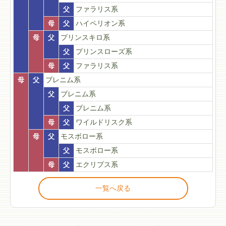
父
ファラリス系
母
父
ハイペリオン系
母
父
プリンスキロ系
父
プリンスローズ系
母
父
ファラリス系
母
父
ブレニム系
父
ブレニム系
父
ブレニム系
母
父
ワイルドリスク系
母
父
モスボロー系
父
モスボロー系
母
父
エクリプス系
一覧へ戻る