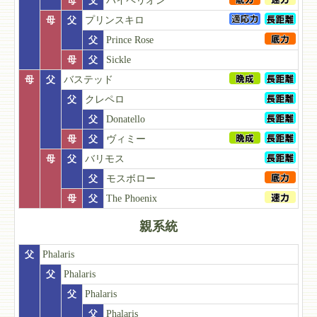
母
父
ハイペリオン
母
父
プリンスキロ
父
Prince Rose
母
父
Sickle
母
父
バステッド
父
クレペロ
父
Donatello
母
父
ヴィミー
母
父
バリモス
父
モスボロー
母
父
The Phoenix
親系統
父
Phalaris
父
Phalaris
父
Phalaris
父
Phalaris