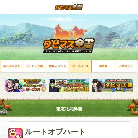
初心者手引き
シナリオ攻略
攻略/イベント
データベース
用語集
公式サイト
繁殖牝馬詳細
ルートオブハート