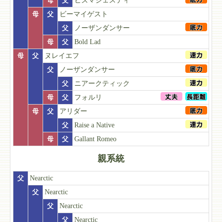
母
父
ヒズマジェスティ
母
父
ビーマイゲスト
父
ノーザンダンサー
母
父
Bold Lad
母
父
ヌレイエフ
父
ノーザンダンサー
父
ニアークティック
母
父
フォルリ
母
父
アリダー
父
Raise a Native
母
父
Gallant Romeo
親系統
父
Nearctic
父
Nearctic
父
Nearctic
父
Nearctic