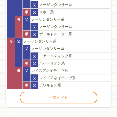
父
ノーザンダンサー系
母
父
リボー系
母
父
ノーザンダンサー系
父
ノーザンダンサー系
母
父
ボールドルーラー系
母
父
ノーザンダンサー系
父
ノーザンダンサー系
父
ニアークティック系
母
父
ハイペリオン系
母
父
レイズアネイティヴ系
父
レイズアネイティヴ系
母
父
ボワルセル系
一覧へ戻る