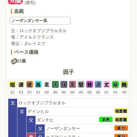
[鹿毛]
血統
ノーザンダンサー系
父：
ロックオブジブラルタル
母：
アイルドフランス
母父：
ヌレイエフ
ベース価格
15億
因子
02
03
05
01
00
00
00
00
00
00
00
01
01
00
父
ロックオブジブラルタル
父
デインヒル
父
ダンチヒ
父
ノーザンダンサー