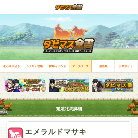
初心者手引き
シナリオ攻略
攻略/イベント
データベース
用語集
公式サイト
繁殖牝馬詳細
エメラルドマサキ