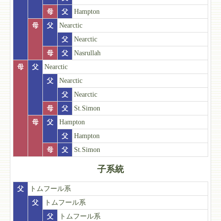
母
父
Hampton
母
父
Nearctic
父
Nearctic
母
父
Nasrullah
母
父
Nearctic
父
Nearctic
父
Nearctic
母
父
St.Simon
母
父
Hampton
父
Hampton
母
父
St.Simon
子系統
父
トムフール系
父
トムフール系
父
トムフール系