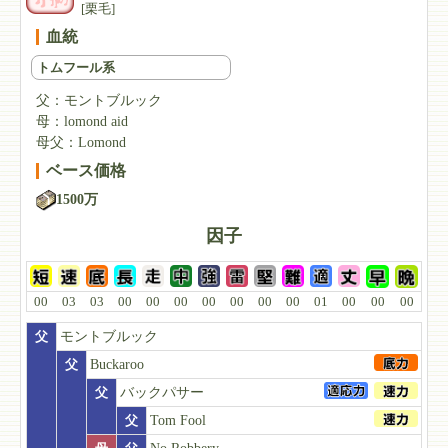
[栗毛]
血統
トムフール系
父：
モントブルック
母：
lomond aid
母父：
Lomond
ベース価格
1500万
因子
00
03
03
00
00
00
00
00
00
00
01
00
00
00
父
モントブルック
父
Buckaroo
父
バックパサー
父
Tom Fool