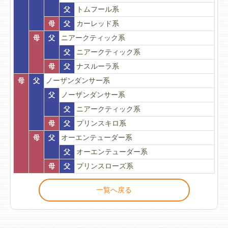
父
トムフール系
母
父
カーレッド系
母
父
ニアークティック系
父
ニアークティック系
母
父
ナスルーラ系
母
父
ノーザンダンサー系
父
ノーザンダンサー系
父
ニアークティック系
母
父
プリンスキロ系
母
父
オーエンテューダー系
父
オーエンテューダー系
母
父
プリンスローズ系
一覧へ戻る