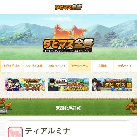
初心者手引き
シナリオ攻略
攻略/イベント
データベース
用語集
公式サイト
繁殖牝馬詳細
ティアルミナ