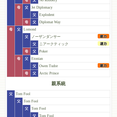
母
父
No Robbery
母
父
Jet Diplomacy
父
Explodent
母
父
Diplomat Way
母
父
Lomond
父
ノーザンダンサー
父
ニアークティック
母
父
Poker
母
父
Etonian
父
Owen Tudor
母
父
Arctic Prince
親系統
父
Tom Fool
父
Tom Fool
父
Tom Fool
父
Tom Fool