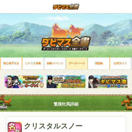
初心者手引き
シナリオ攻略
攻略/イベント
データベース
用語集
公式サイト
繁殖牝馬詳細
クリスタルスノー