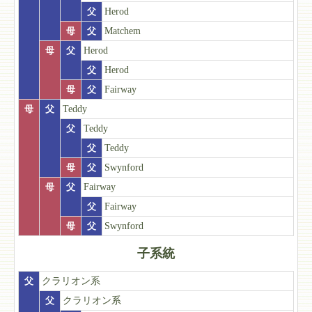
父
Herod
母
父
Matchem
母
父
Herod
父
Herod
母
父
Fairway
母
父
Teddy
父
Teddy
父
Teddy
母
父
Swynford
母
父
Fairway
父
Fairway
母
父
Swynford
子系統
父
クラリオン系
父
クラリオン系