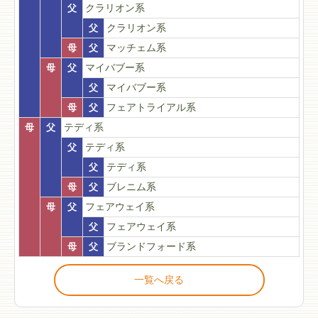
父
クラリオン系
父
クラリオン系
母
父
マッチェム系
母
父
マイバブー系
父
マイバブー系
母
父
フェアトライアル系
母
父
テディ系
父
テディ系
父
テディ系
母
父
ブレニム系
母
父
フェアウェイ系
父
フェアウェイ系
母
父
ブランドフォード系
一覧へ戻る