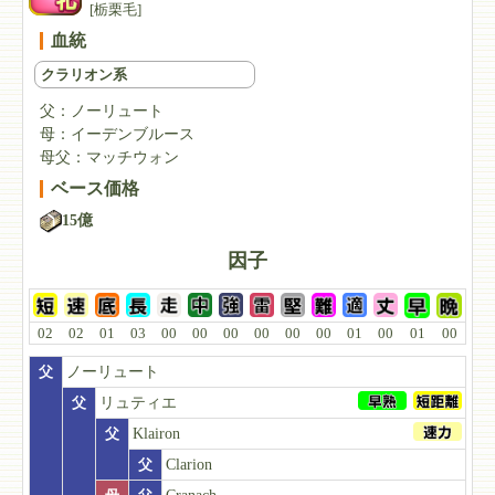
[栃栗毛]
血統
クラリオン系
父：
ノーリュート
母：
イーデンブルース
母父：
マッチウォン
ベース価格
15億
因子
02
02
01
03
00
00
00
00
00
00
01
00
01
00
父
ノーリュート
父
リュティエ
父
Klairon
父
Clarion