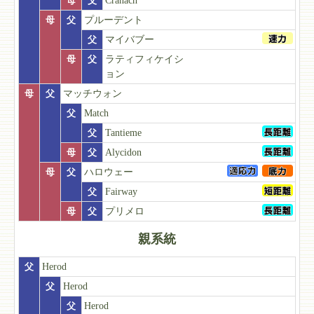
母
父
Cranach
母
父
プルーデント
父
マイバブー
母
父
ラティフィケイシ
ョン
母
父
マッチウォン
父
Match
父
Tantieme
母
父
Alycidon
母
父
ハロウェー
父
Fairway
母
父
プリメロ
親系統
父
Herod
父
Herod
父
Herod