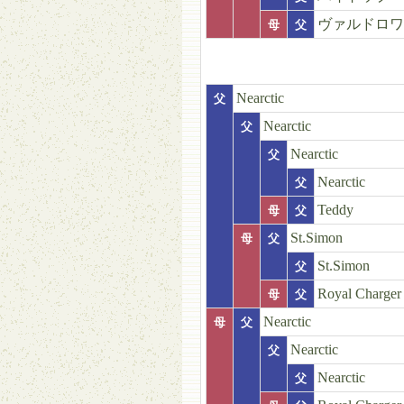
ヴァルドロワ
母
父
Nearctic
父
Nearctic
父
Nearctic
父
Nearctic
父
Teddy
母
父
St.Simon
母
父
St.Simon
父
Royal Charger
母
父
Nearctic
母
父
Nearctic
父
Nearctic
父