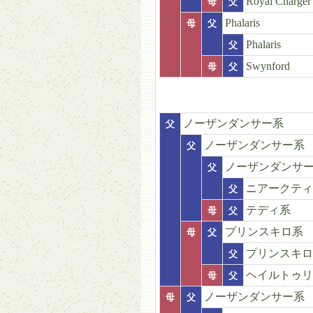
Royal Charger
母
父
Phalaris
母
父
Phalaris
父
Swynford
母
父
ノーザンダンサー系
父
ノーザンダンサー系
父
ノーザンダンサ
父
ニアークティ
父
テディ系
母
父
プリンスキロ系
母
父
プリンスキロ
父
ヘイルトゥリ
母
父
ノーザンダンサー系
母
父