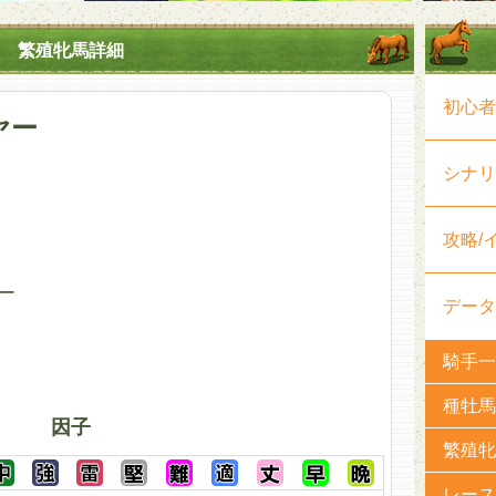
繁殖牝馬詳細
初心者
ヤー
シナリ
攻略/
ー
データ
騎手一
種牡馬
因子
繁殖牝
レース