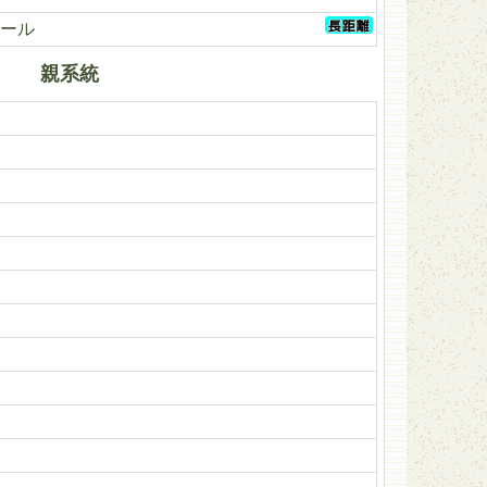
ール
親系統