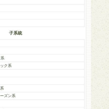
子系統
ー系
ック系
系
ーズン系