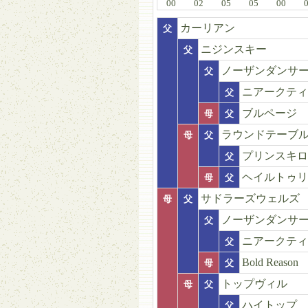
00
02
05
05
00
カーリアン
父
ニジンスキー
父
ノーザンダンサ
父
ニアークティ
父
ブルページ
母
父
ラウンドテーブ
母
父
プリンスキロ
父
ヘイルトゥリ
母
父
サドラーズウェルズ
母
父
ノーザンダンサ
父
ニアークティ
父
Bold Reason
母
父
トップヴィル
母
父
ハイトップ
父