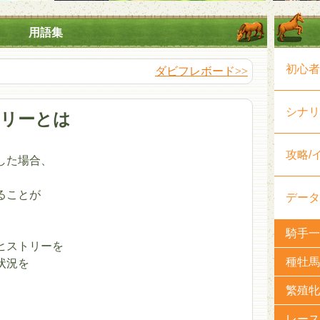
用語集
初心者
ダビフレボード>>
シナリ
リーとは
攻略/
した場合、
、
ることが
データ
騎手一
ヒストリーを
種牡馬
状況を
、
繁殖牝
レース