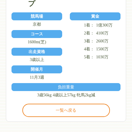
プ
競馬場
賞金
京都
1着：
1億300万
2着：
4100万
コース
3着：
2600万
1600m(芝)
4着：
1500万
出走資格
5着：
1030万
3歳以上
開催月
11月3週
負担重量
3歳56kg 4歳以上57kg 牝馬2kg減
一覧へ戻る