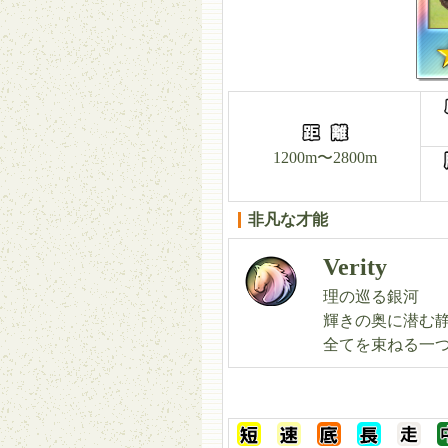
1200m〜2800m
非凡な才能
Verity
理の巡る銀河
輝きの奥に潜む
全てを束ねる一