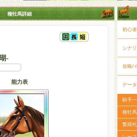
種牡馬詳細
初心者
シナリ
瑚-
攻略/
能力表
データ
騎手一
種牡馬
繁殖牝
レース