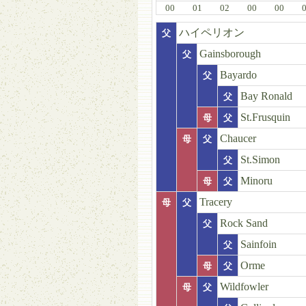
00
01
02
00
00
ハイペリオン
父
Gainsborough
父
Bayardo
父
Bay Ronald
父
St.Frusquin
母
父
Chaucer
母
父
St.Simon
父
Minoru
母
父
Tracery
母
父
Rock Sand
父
Sainfoin
父
Orme
母
父
Wildfowler
母
父