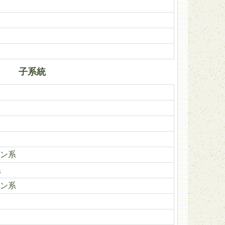
子系統
ン系
系
ン系