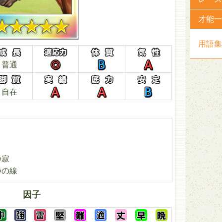
才能一
用語集
普通
自在
静寂
つの線
因子