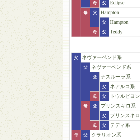
Eclipse
母
父
Hampton
母
父
Hampton
父
Teddy
母
父
ネヴァーベンド系
父
ネヴァーベンド系
父
ナスルーラ系
父
ネアルコ系
父
トウルビヨン
母
父
プリンスキロ系
母
父
プリンスキロ
父
テディ系
母
父
クラリオン系
母
父