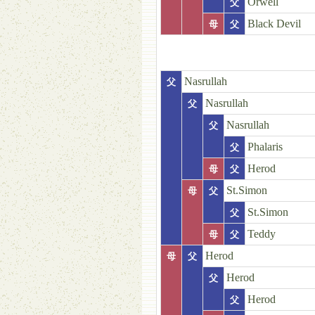
Orwell
父
Black Devil
母
父
Nasrullah
父
Nasrullah
父
Nasrullah
父
Phalaris
父
Herod
母
父
St.Simon
母
父
St.Simon
父
Teddy
母
父
Herod
母
父
Herod
父
Herod
父