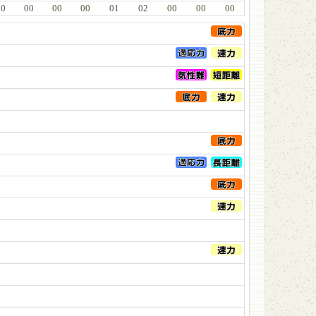
00
00
00
00
01
02
00
00
00