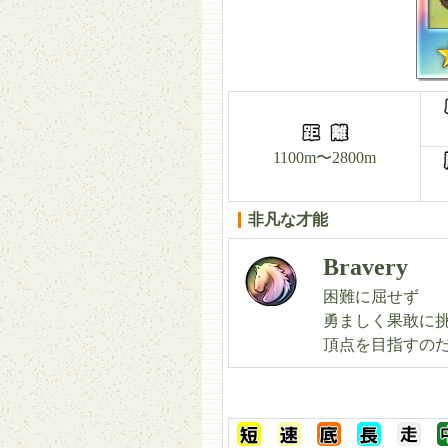
1100m〜2800m
非凡な才能
Bravery
困難に屈せず
勇ましく果敢に
頂点を目指すの