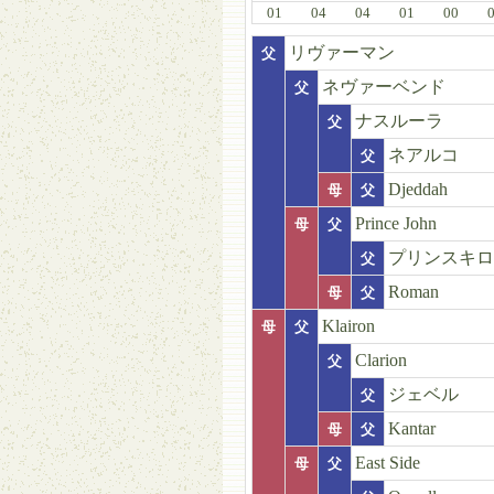
01
04
04
01
00
リヴァーマン
父
ネヴァーベンド
父
ナスルーラ
父
ネアルコ
父
Djeddah
母
父
Prince John
母
父
プリンスキロ
父
Roman
母
父
Klairon
母
父
Clarion
父
ジェベル
父
Kantar
母
父
East Side
母
父