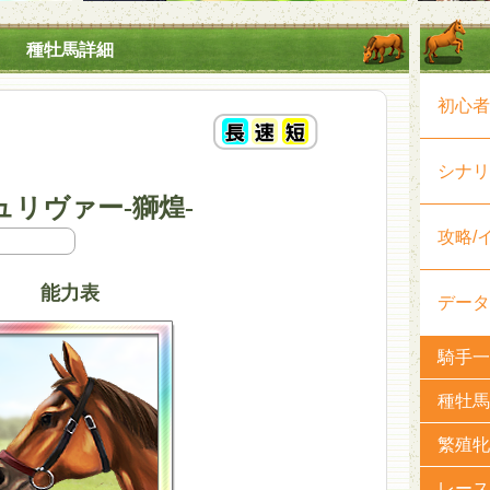
種牡馬詳細
初心者
シナリ
リヴァー-獅煌-
攻略/
能力表
データ
騎手一
種牡馬
繁殖牝
レース