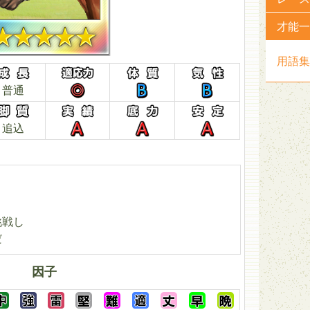
才能一
用語集
普通
追込
挑戦し
だ
因子