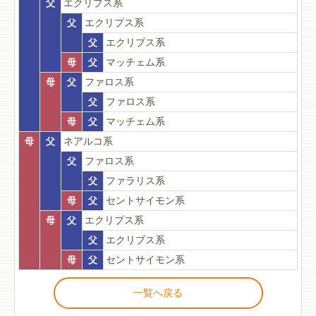
父
エクリプス系
父
エクリプス系
父
エクリプス系
母
父
マッチェム系
母
父
ファロス系
父
ファロス系
母
父
マッチェム系
母
父
ネアルコ系
父
ファロス系
父
ファラリス系
母
父
セントサイモン系
母
父
エクリプス系
父
エクリプス系
母
父
セントサイモン系
一覧へ戻る