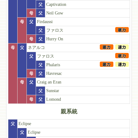
父
Captivation
母
父
Neil Gow
母
父
Firdaussi
父
ファロス
母
父
Hurry On
母
父
ネアルコ
父
ファロス
父
Phalaris
母
父
Havresac
母
父
Craig an Eran
父
Sunstar
母
父
Lomond
親系統
父
Eclipse
父
Eclipse