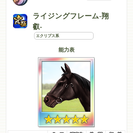
ライジングフレーム-翔
叡-
エクリプス系
能力表