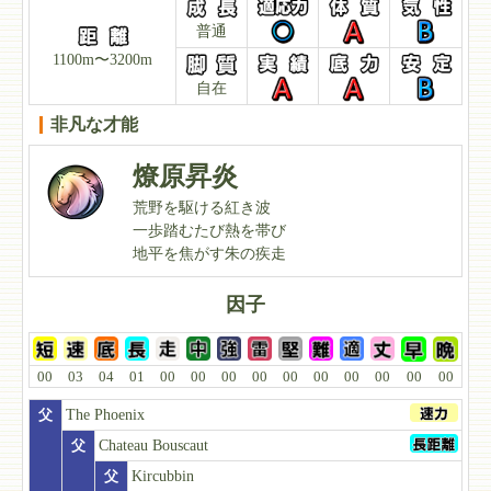
普通
1100m〜3200m
自在
非凡な才能
燎原昇炎
荒野を駆ける紅き波
一歩踏むたび熱を帯び
地平を焦がす朱の疾走
因子
00
03
04
01
00
00
00
00
00
00
00
00
00
00
父
The Phoenix
父
Chateau Bouscaut
父
Kircubbin