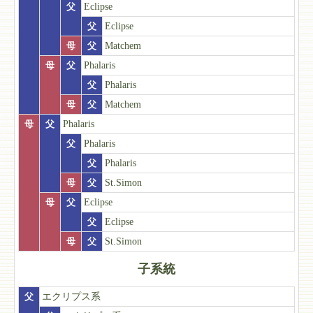
父
Eclipse
父
Eclipse
母
父
Matchem
母
父
Phalaris
父
Phalaris
母
父
Matchem
母
父
Phalaris
父
Phalaris
父
Phalaris
母
父
St.Simon
母
父
Eclipse
父
Eclipse
母
父
St.Simon
子系統
父
エクリプス系