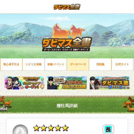
初心者手引き
シナリオ攻略
攻略/イベント
データベース
用語集
公式サイト
種牡馬詳細