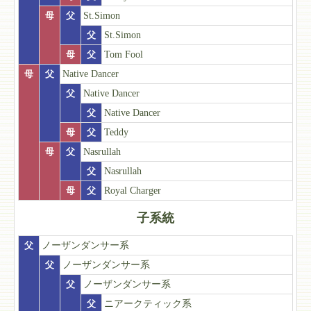
母
父
St.Simon
父
St.Simon
母
父
Tom Fool
母
父
Native Dancer
父
Native Dancer
父
Native Dancer
母
父
Teddy
母
父
Nasrullah
父
Nasrullah
母
父
Royal Charger
子系統
父
ノーザンダンサー系
父
ノーザンダンサー系
父
ノーザンダンサー系
父
ニアークティック系