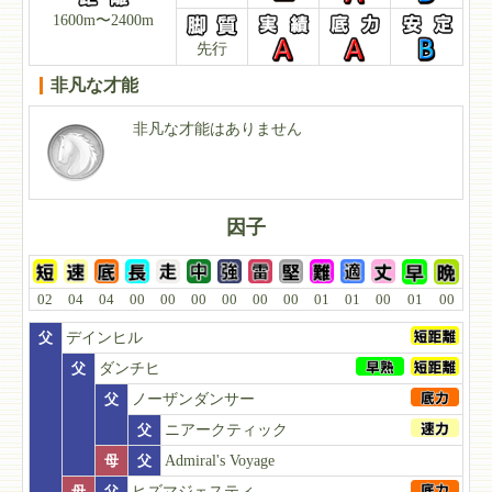
1600m〜2400m
先行
非凡な才能
非凡な才能はありません
因子
02
04
04
00
00
00
00
00
00
01
01
00
01
00
父
デインヒル
父
ダンチヒ
父
ノーザンダンサー
父
ニアークティック
母
父
Admiral's Voyage
母
父
ヒズマジェスティ