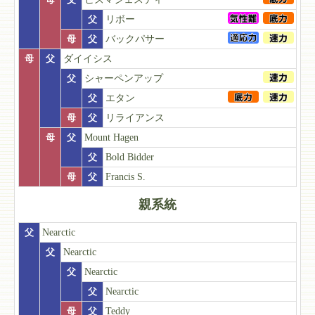
父
リボー
母
父
バックパサー
母
父
ダイイシス
父
シャーペンアップ
父
エタン
母
父
リライアンス
母
父
Mount Hagen
父
Bold Bidder
母
父
Francis S.
親系統
父
Nearctic
父
Nearctic
父
Nearctic
父
Nearctic
母
父
Teddy