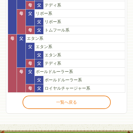
母
父
テディ系
母
父
リボー系
父
リボー系
母
父
トムフール系
母
父
エタン系
父
エタン系
父
エタン系
母
父
テディ系
母
父
ボールドルーラー系
父
ボールドルーラー系
母
父
ロイヤルチャージャー系
一覧へ戻る