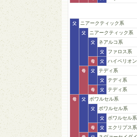
ニアークティック系
父
ニアークティック系
父
ネアルコ系
父
ファロス系
父
ハイペリオン
母
父
テディ系
母
父
テディ系
父
テディ系
母
父
ボワルセル系
母
父
ボワルセル系
父
ボワルセル系
父
エクリプス系
母
父
ネヴァーセイダ