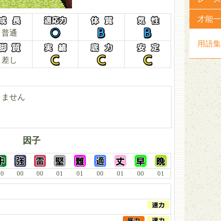
才能一
普通
用語集
差し
りません
因子
00
00
00
01
01
00
01
00
01