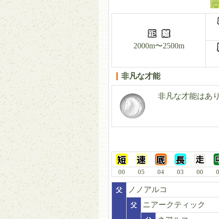
2000m〜2500m
非凡な才能
非凡な才能はあ
00
05
04
03
00
ノノアルコ
父
ニアークティック
父