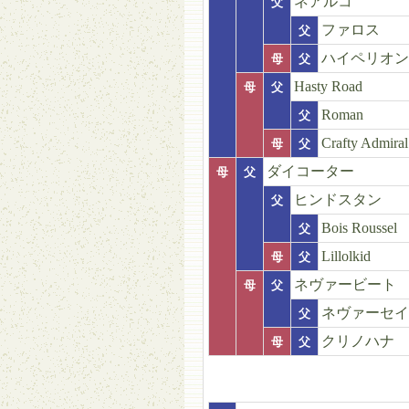
ネアルコ
父
ファロス
父
ハイペリオン
母
父
Hasty Road
母
父
Roman
父
Crafty Admiral
母
父
ダイコーター
母
父
ヒンドスタン
父
Bois Roussel
父
Lillolkid
母
父
ネヴァービート
母
父
ネヴァーセイ
父
クリノハナ
母
父