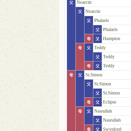
Nearctic
父
Nearctic
父
Phalaris
父
Phalaris
父
Hampton
母
父
Teddy
母
父
Teddy
父
Teddy
母
父
St.Simon
母
父
St.Simon
父
St.Simon
父
Eclipse
母
父
Nasrullah
母
父
Nasrullah
父
Swynford
母
父