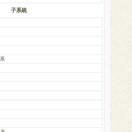
子系統
系
イ系