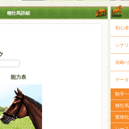
種牡馬詳細
初心者
シナリ
ク
攻略/
能力表
データ
騎手一
種牡馬
繁殖牝
レース