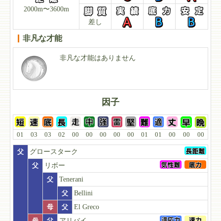
2000m〜3600m
差し
非凡な才能
非凡な才能はありません
因子
01
03
03
02
00
00
00
00
00
01
01
00
00
00
父
グロースターク
父
リボー
父
Tenerani
父
Bellini
母
父
El Greco
母
父
アリバイ