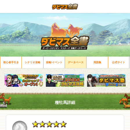
初心者手引き
シナリオ攻略
攻略/イベント
データベース
用語集
公式サイト
種牡馬詳細