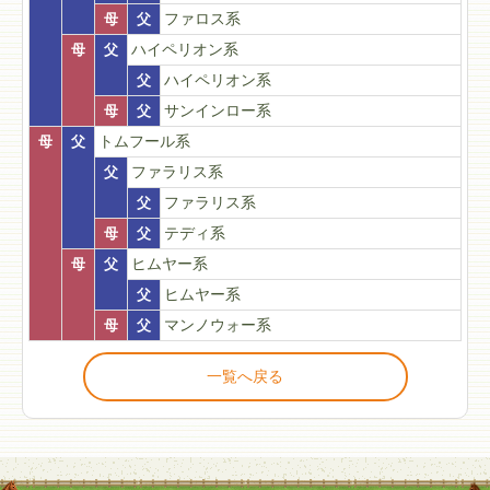
母
父
ファロス系
母
父
ハイペリオン系
父
ハイペリオン系
母
父
サンインロー系
母
父
トムフール系
父
ファラリス系
父
ファラリス系
母
父
テディ系
母
父
ヒムヤー系
父
ヒムヤー系
母
父
マンノウォー系
一覧へ戻る