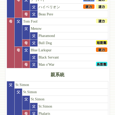
父
ハイペリオン
母
父
Beau Pere
母
父
Tom Fool
父
Menow
父
Pharamond
母
父
Bull Dog
母
父
Blue Larkspur
父
Black Servant
母
父
Man o'War
親系統
父
St.Simon
父
St.Simon
父
St.Simon
父
St.Simon
母
父
Phalaris