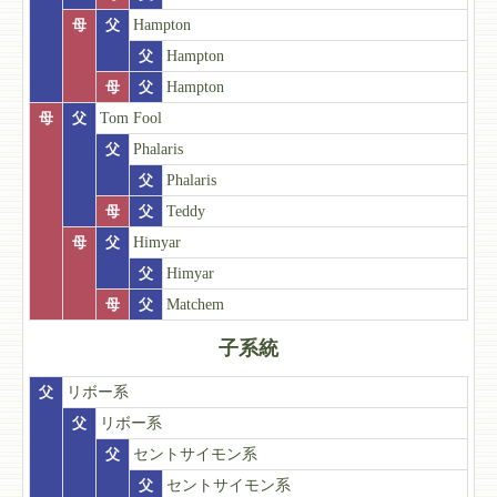
母
父
Hampton
父
Hampton
母
父
Hampton
母
父
Tom Fool
父
Phalaris
父
Phalaris
母
父
Teddy
母
父
Himyar
父
Himyar
母
父
Matchem
子系統
父
リボー系
父
リボー系
父
セントサイモン系
父
セントサイモン系