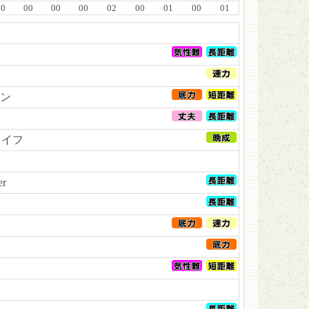
00
00
00
00
02
00
01
00
01
ン
ライフ
er