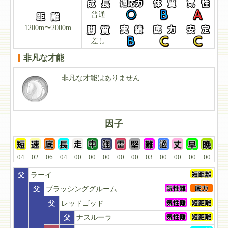
普通
1200m〜2000m
差し
非凡な才能
非凡な才能はありません
因子
04
02
06
04
00
00
00
00
00
03
00
00
00
00
父
ラーイ
父
ブラッシンググルーム
父
レッドゴッド
父
ナスルーラ