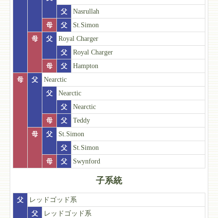
父
Nasrullah
母
父
St.Simon
母
父
Royal Charger
父
Royal Charger
母
父
Hampton
母
父
Nearctic
父
Nearctic
父
Nearctic
母
父
Teddy
母
父
St.Simon
父
St.Simon
母
父
Swynford
子系統
父
レッドゴッド系
父
レッドゴッド系