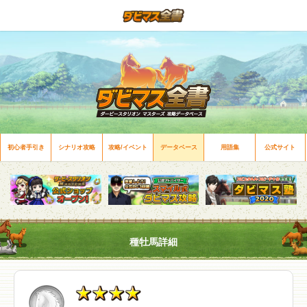
初心者手引き
シナリオ攻略
攻略/イベント
データベース
用語集
公式サイト
種牡馬詳細