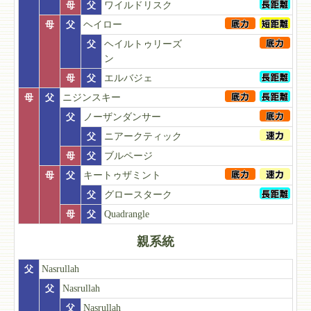
母
父
ワイルドリスク
母
父
ヘイロー
父
ヘイルトゥリーズ
ン
母
父
エルバジェ
母
父
ニジンスキー
父
ノーザンダンサー
父
ニアークティック
母
父
ブルページ
母
父
キートゥザミント
父
グロースターク
母
父
Quadrangle
親系統
父
Nasrullah
父
Nasrullah
父
Nasrullah