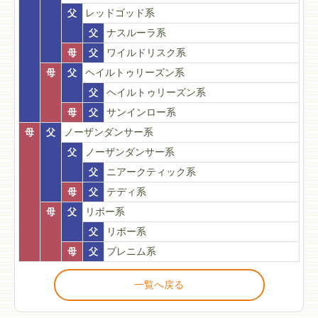
父
レッドゴッド系
父
ナスルーラ系
母
父
ワイルドリスク系
母
父
ヘイルトゥリーズン系
父
ヘイルトゥリーズン系
母
父
サンインロー系
母
父
ノーザンダンサー系
父
ノーザンダンサー系
父
ニアークティック系
母
父
テディ系
母
父
リボー系
父
リボー系
母
父
ブレニム系
一覧へ戻る