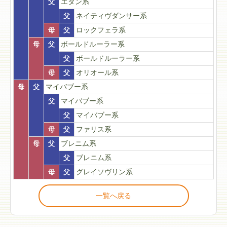
父
エタン系
父
ネイティヴダンサー系
母
父
ロックフェラ系
母
父
ボールドルーラー系
父
ボールドルーラー系
母
父
オリオール系
母
父
マイバブー系
父
マイバブー系
父
マイバブー系
母
父
ファリス系
母
父
ブレニム系
父
ブレニム系
母
父
グレイソヴリン系
一覧へ戻る