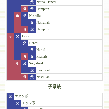
父
Native Dancer
母
父
Hampton
母
父
Nasrullah
父
Nasrullah
母
父
Hampton
母
父
Herod
父
Herod
父
Herod
母
父
Phalaris
母
父
Swynford
父
Swynford
母
父
Nasrullah
子系統
父
エタン系
父
エタン系