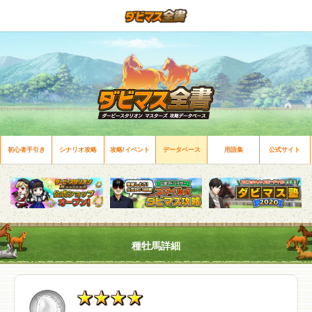
初心者手引き
シナリオ攻略
攻略/イベント
データベース
用語集
公式サイト
種牡馬詳細