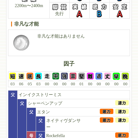
2200m〜2400m
先行
非凡な才能
非凡な才能はありません
因子
03
06
05
03
00
00
00
00
01
00
00
00
00
00
父
インイクストリーミス
父
シャーペンアップ
父
エタン
父
ネイティヴダンサ
ー
母
父
Rockefella