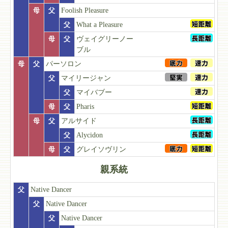
母
父
Foolish Pleasure
父
What a Pleasure
母
父
ヴェイグリーノー
ブル
母
父
パーソロン
父
マイリージャン
父
マイバブー
母
父
Pharis
母
父
アルサイド
父
Alycidon
母
父
グレイソヴリン
親系統
父
Native Dancer
父
Native Dancer
父
Native Dancer