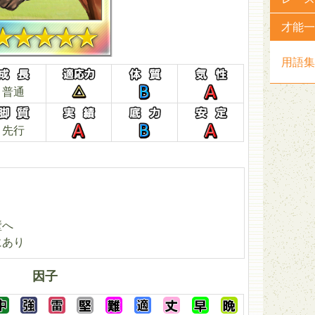
才能一
用語集
普通
先行
り
壁へ
にあり
因子