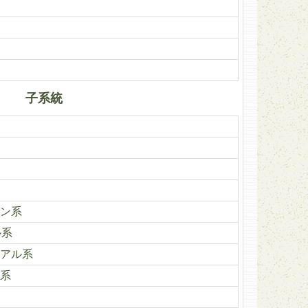
子系統
ン系
ル系
アル系
系