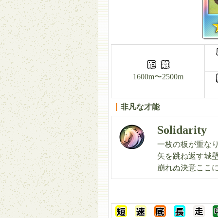
1600m〜2500m
非凡な才能
Solidarity
一枚の板が重な
矢を跳ね返す城
崩れぬ決意ここ