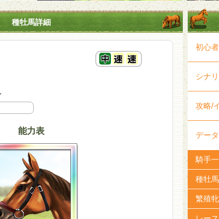
種牡馬詳細
初心者
シナリ
-
攻略/
能力表
データ
騎手一
種牡馬
繁殖牝
レース