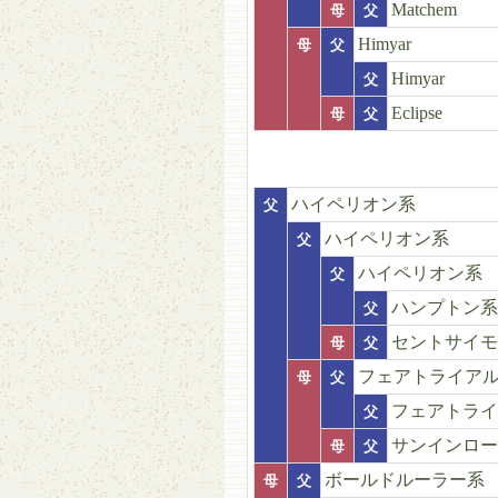
Matchem
母
父
Himyar
母
父
Himyar
父
Eclipse
母
父
ハイペリオン系
父
ハイペリオン系
父
ハイペリオン系
父
ハンプトン系
父
セントサイモ
母
父
フェアトライア
母
父
フェアトライ
父
サンインロー
母
父
ボールドルーラー系
母
父