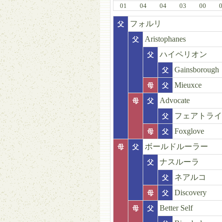
01
04
04
03
00
フォルリ
父
Aristophanes
父
ハイペリオン
父
Gainsborough
父
Mieuxce
母
父
Advocate
母
父
フェアトライ
父
Foxglove
母
父
ボールドルーラー
母
父
ナスルーラ
父
ネアルコ
父
Discovery
母
父
Better Self
母
父