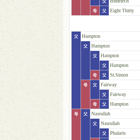
Bimelech
父
Eight Thirty
母
父
Hampton
父
Hampton
父
Hampton
父
Hampton
父
St.Simon
母
父
Fairway
母
父
Fairway
父
Hampton
母
父
Nasrullah
母
父
Nasrullah
父
Phalaris
父