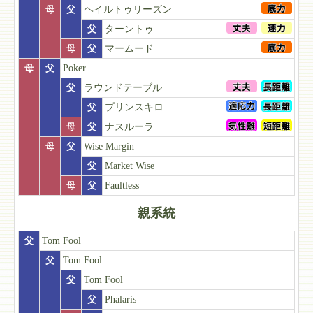
母
父
ヘイルトゥリーズン
父
ターントゥ
母
父
マームード
母
父
Poker
父
ラウンドテーブル
父
プリンスキロ
母
父
ナスルーラ
母
父
Wise Margin
父
Market Wise
母
父
Faultless
親系統
父
Tom Fool
父
Tom Fool
父
Tom Fool
父
Phalaris