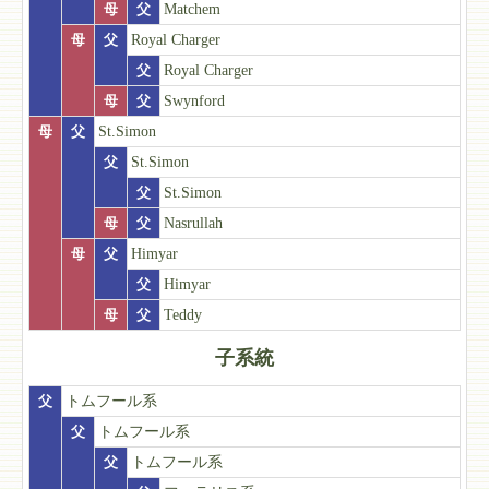
母
父
Matchem
母
父
Royal Charger
父
Royal Charger
母
父
Swynford
母
父
St.Simon
父
St.Simon
父
St.Simon
母
父
Nasrullah
母
父
Himyar
父
Himyar
母
父
Teddy
子系統
父
トムフール系
父
トムフール系
父
トムフール系