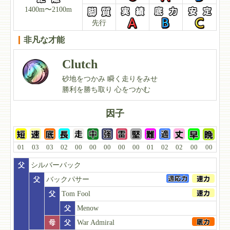
1400m〜2100m
先行
非凡な才能
Clutch
砂地をつかみ 瞬く走りをみせ
勝利を勝ち取り 心をつかむ
因子
01
03
03
02
00
00
00
00
00
01
02
02
00
00
父
シルバーバック
父
バックパサー
父
Tom Fool
父
Menow
母
父
War Admiral