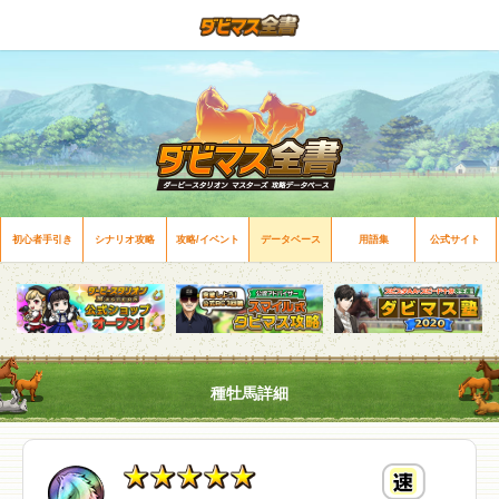
初心者手引き
シナリオ攻略
攻略/イベント
データベース
用語集
公式サイト
種牡馬詳細