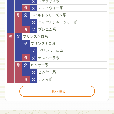
父
ファラリス系
母
父
マンノウォー系
母
父
ヘイルトゥリーズン系
父
ロイヤルチャージャー系
母
父
ブレニム系
母
父
プリンスキロ系
父
プリンスキロ系
父
プリンスキロ系
母
父
ナスルーラ系
母
父
ヒムヤー系
父
ヒムヤー系
母
父
テディ系
一覧へ戻る