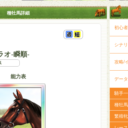
種牡馬詳細
初心者
シナリ
オ-瞬順-
攻略/
系
能力表
データ
騎手一
種牡馬
繁殖牝
レース