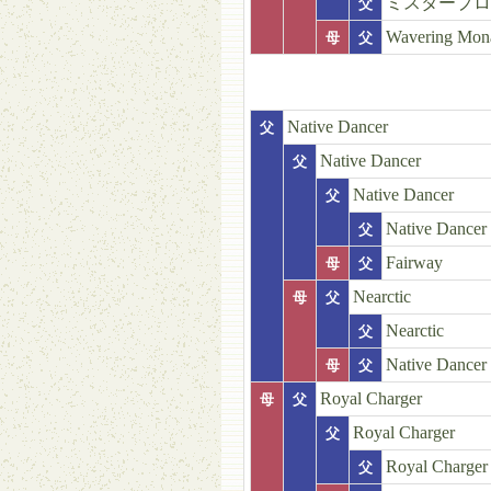
ミスタープロ
父
Wavering Mon
母
父
Native Dancer
父
Native Dancer
父
Native Dancer
父
Native Dancer
父
Fairway
母
父
Nearctic
母
父
Nearctic
父
Native Dancer
母
父
Royal Charger
母
父
Royal Charger
父
Royal Charger
父