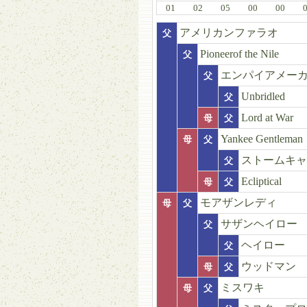
01
02
05
00
00
アメリカンファラオ
父
Pioneerof the Nile
父
エンパイアメー
父
Unbridled
父
Lord at War
母
父
Yankee Gentleman
母
父
ストームキャ
父
Ecliptical
母
父
モアザンレディ
母
父
サザンヘイロー
父
ヘイロー
父
ウッドマン
母
父
ミスワキ
母
父