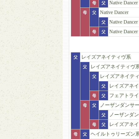
Native Dancer
母
父
Native Dancer
母
父
Native Dancer
父
Native Dancer
母
父
レイズアネイティヴ系
父
レイズアネイティヴ
父
レイズアネイテ
父
レイズアネイ
父
フェアトライ
母
父
ノーザンダンサ
母
父
ノーザンダン
父
レイズアネイ
母
父
ヘイルトゥリーズン
母
父