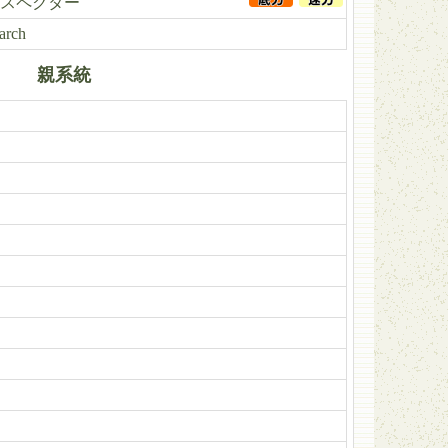
スペクター
arch
親系統