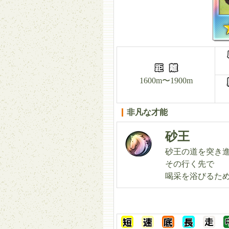
1600m〜1900m
非凡な才能
砂王
砂王の道を突き
その行く先で
喝采を浴びるた