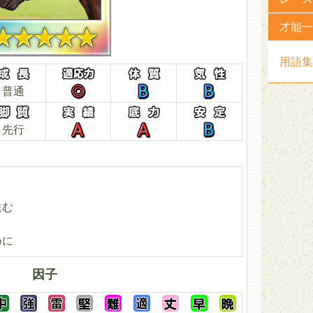
才能一
用語集
普通
先行
進む
めに
因子