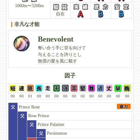
1000m〜3200m
自在
非凡な才能
Benevolent
奪い合う手に背を向けて
与えることを誇りとし
無償の愛を風に載す
因子
00
00
01
00
00
00
00
00
00
00
00
00
00
00
父
Prince Rose
父
Rose Prince
父
Prince Palatine
父
Persimmon