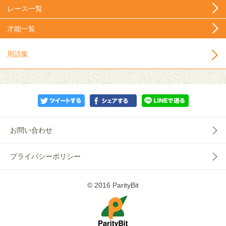
レース一覧
才能一覧
用語集
お問い合わせ
プライバシーポリシー
© 2016 ParityBit