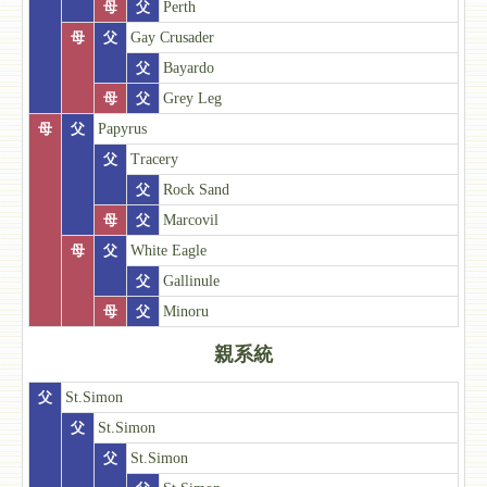
母
父
Perth
母
父
Gay Crusader
父
Bayardo
母
父
Grey Leg
母
父
Papyrus
父
Tracery
父
Rock Sand
母
父
Marcovil
母
父
White Eagle
父
Gallinule
母
父
Minoru
親系統
父
St.Simon
父
St.Simon
父
St.Simon