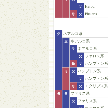
Herod
父
Phalaris
母
父
ネアルコ系
父
ネアルコ系
父
ネアルコ系
父
ファロス系
父
ハンプトン系
母
父
ハンプトン系
母
父
ハンプトン系
父
エクリプス系
母
父
ファリス系
母
父
ファリス系
父