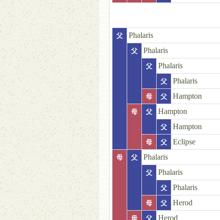
Phalaris
父
Phalaris
父
Phalaris
父
Phalaris
父
Hampton
母
父
Hampton
母
父
Hampton
父
Eclipse
母
父
Phalaris
母
父
Phalaris
父
Phalaris
父
Herod
母
父
Herod
母
父