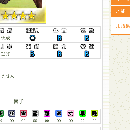
才能一
用語集
晩成
逃げ
りません
因子
00
00
00
00
00
00
00
00
00