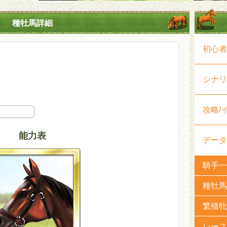
種牡馬詳細
初心者
シナリ
攻略/
能力表
データ
騎手一
種牡馬
繁殖牝
レース