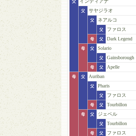
インディアナ
父
サヤジラオ
父
ネアルコ
父
ファロス
父
Dark Legend
母
父
Solario
母
父
Gainsborough
父
Apelle
母
父
Auriban
母
父
Pharis
父
ファロス
父
Tourbillon
母
父
ジェベル
母
父
Tourbillon
父
ファロス
母
父