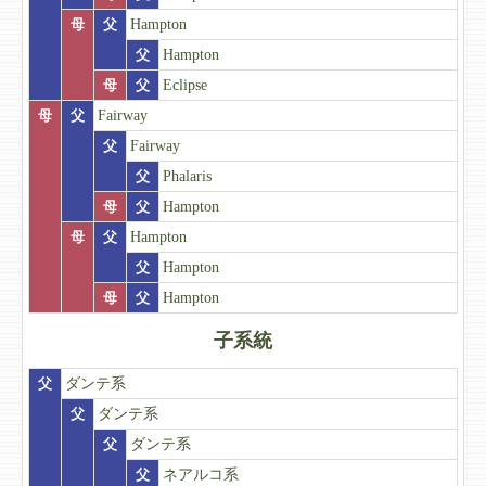
母
父
Hampton
父
Hampton
母
父
Eclipse
母
父
Fairway
父
Fairway
父
Phalaris
母
父
Hampton
母
父
Hampton
父
Hampton
母
父
Hampton
子系統
父
ダンテ系
父
ダンテ系
父
ダンテ系
父
ネアルコ系