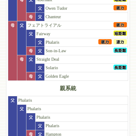
父
Owen Tudor
母
父
Chanteur
母
父
フェアトライアル
父
Fairway
父
Phalaris
母
父
Son-in-Law
母
父
Straight Deal
父
Solario
母
父
Golden Eagle
親系統
父
Phalaris
父
Phalaris
父
Phalaris
父
Phalaris
母
父
Hampton