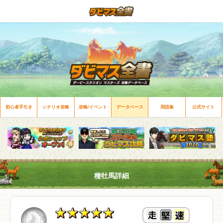
初心者手引き
シナリオ攻略
攻略/イベント
データベース
用語集
公式サイト
種牡馬詳細