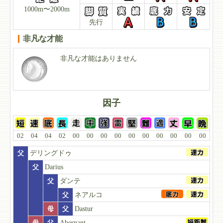
1000m〜2000m
先行
非凡な才能
非凡な才能はありません
因子
02
04
04
02
00
00
00
00
00
00
00
00
00
00
父
デリングドゥ
父
Darius
父
ダンテ
父
ネアルコ
母
父
Dastur
母
父
Abernant