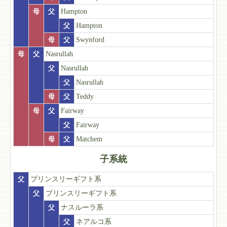
母
父
Hampton
父
Hampton
母
父
Swynford
母
父
Nasrullah
父
Nasrullah
父
Nasrullah
母
父
Teddy
母
父
Fairway
父
Fairway
母
父
Matchem
子系統
父
プリンスリーギフト系
父
プリンスリーギフト系
父
ナスルーラ系
父
ネアルコ系