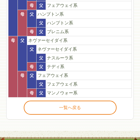
母
父
フェアウェイ系
母
父
ハンプトン系
父
ハンプトン系
母
父
ブレニム系
母
父
ネヴァーセイダイ系
父
ネヴァーセイダイ系
父
ナスルーラ系
母
父
テディ系
母
父
フェアウェイ系
父
フェアウェイ系
母
父
マンノウォー系
一覧へ戻る