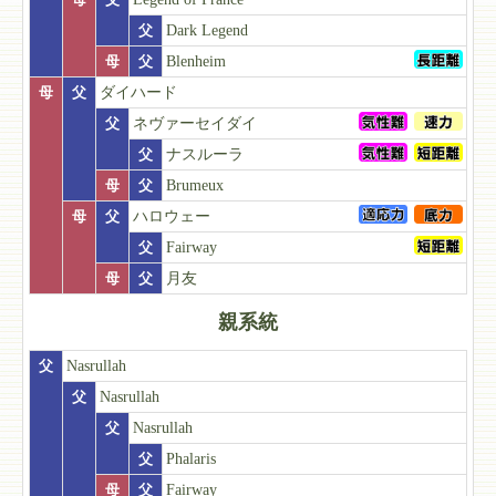
父
Dark Legend
母
父
Blenheim
母
父
ダイハード
父
ネヴァーセイダイ
父
ナスルーラ
母
父
Brumeux
母
父
ハロウェー
父
Fairway
母
父
月友
親系統
父
Nasrullah
父
Nasrullah
父
Nasrullah
父
Phalaris
母
父
Fairway