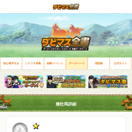
初心者手引き
シナリオ攻略
攻略/イベント
データベース
用語集
公式サイト
種牡馬詳細