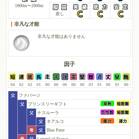
1800m〜2000m
差し
非凡な才能
非凡な才能はありません
因子
04
02
02
01
00
00
00
00
00
03
01
00
01
00
父
ファバージ
父
プリンスリーギフト
父
ナスルーラ
父
ネアルコ
母
父
Blue Peter
母
父
Legend of France