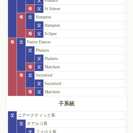
父
Phalaris
母
父
St.Simon
母
父
Hampton
父
Hampton
母
父
Eclipse
母
父
Native Dancer
父
Phalaris
父
Phalaris
母
父
Matchem
母
父
Swynford
父
Swynford
母
父
Matchem
子系統
父
ニアークティック系
父
ネアルコ系
父
ファロス系