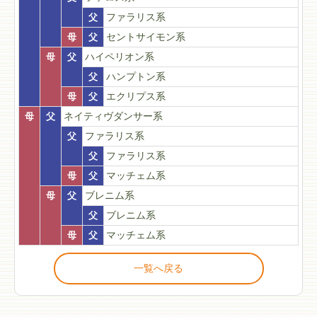
父
ファラリス系
母
父
セントサイモン系
母
父
ハイペリオン系
父
ハンプトン系
母
父
エクリプス系
母
父
ネイティヴダンサー系
父
ファラリス系
父
ファラリス系
母
父
マッチェム系
母
父
ブレニム系
父
ブレニム系
母
父
マッチェム系
一覧へ戻る