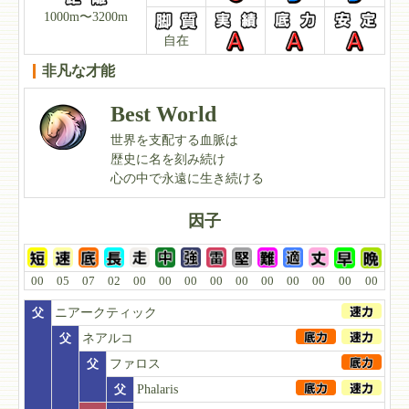
1000m〜3200m
自在
非凡な才能
Best World
世界を支配する血脈は
歴史に名を刻み続け
心の中で永遠に生き続ける
因子
00
05
07
02
00
00
00
00
00
00
00
00
00
00
父
ニアークティック
父
ネアルコ
父
ファロス
父
Phalaris