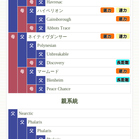
母
父
Havresac
母
父
ハイペリオン
父
Gainsborough
母
父
Abbots Trace
母
父
ネイティヴダンサー
父
Polynesian
父
Unbreakable
母
父
Discovery
母
父
マームード
父
Blenheim
母
父
Peace Chance
親系統
父
Nearctic
父
Phalaris
父
Phalaris