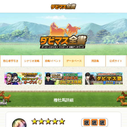
初心者手引き
シナリオ攻略
攻略/イベント
データベース
用語集
公式サイト
種牡馬詳細