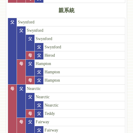
親系統
父
Swynford
父
Swynford
父
Swynford
父
Swynford
母
父
Herod
母
父
Hampton
父
Hampton
母
父
Hampton
母
父
Nearctic
父
Nearctic
父
Nearctic
母
父
Teddy
母
父
Fairway
父
Fairway