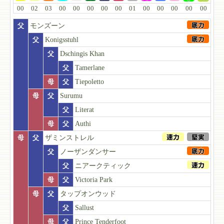
00
02
03
00
00
00
00
00
01
00
00
00
00
00
父
モンズーン
父
Konigsstuhl
父
Dschingis Khan
父
Tamerlane
母
父
Tiepoletto
母
父
Surumu
父
Literat
母
父
Authi
母
父
ザミンストレル
父
ノーザンダンサー
父
ニアークティック
母
父
Victoria Park
母
父
タップオンウッド
父
Sallust
母
父
Prince Tenderfoot