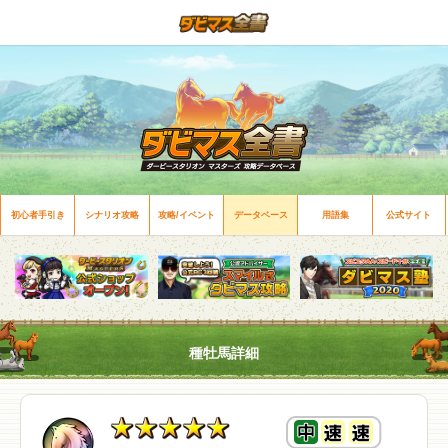
初心者手引き
シナリオ攻略
攻略/イベント
データベース
用語集
公式サイト
種牡馬詳細