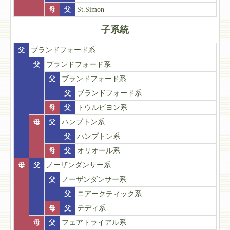
母
父
St.Simon
子系統
父
ブランドフォード系
父
ブランドフォード系
父
ブランドフォード系
父
ブランドフォード系
母
父
トウルビヨン系
母
父
ハンプトン系
父
ハンプトン系
母
父
オリオール系
母
父
ノーザンダンサー系
父
ノーザンダンサー系
父
ニアークティック系
母
父
テディ系
母
父
フェアトライアル系