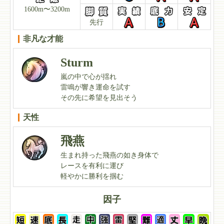
1600m〜3200m
先行
非凡な才能
Sturm
嵐の中で心が揺れ
雷鳴が響き運命を試す
その先に希望を見出そう
天性
飛燕
生まれ持った飛燕の如き身体で
レースを有利に運び
軽やかに勝利を掴む
因子