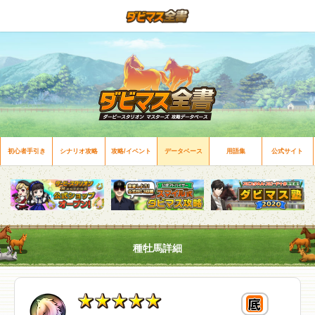
初心者手引き
シナリオ攻略
攻略/イベント
データベース
用語集
公式サイト
種牡馬詳細