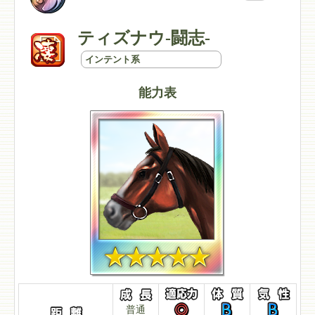
ティズナウ-闘志-
インテント系
能力表
普通