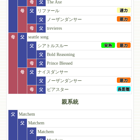
母
父
The Axe
母
父
リファール
父
ノーザンダンサー
母
父
trevieres
母
父
seattle song
父
シアトルスルー
父
Bold Reasoning
母
父
Prince Blessed
母
父
ナイスダンサー
父
ノーザンダンサー
母
父
ピアスター
親系統
父
Matchem
父
Matchem
父
Matchem