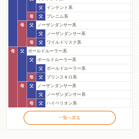
父
インテント系
母
父
ブレニム系
母
父
ノーザンダンサー系
父
ノーザンダンサー系
母
父
ワイルドリスク系
母
父
ボールドルーラー系
父
ボールドルーラー系
父
ボールドルーラー系
母
父
プリンスキロ系
母
父
ノーザンダンサー系
父
ノーザンダンサー系
母
父
ハイペリオン系
一覧へ戻る