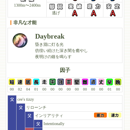
1300m〜2400m
逃げ
非凡な才能
Daybreak
昏き淵に灯る光
彷徨い続けた深き闇を癒やし
夜明けの鐘を鳴らす
因子
00
02
04
01
00
00
00
00
00
00
00
00
01
00
父
cee's tizzy
父
リローンチ
父
インリアリティ
父
Intentionally