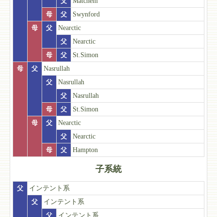
父
Matchem
母
父
Swynford
母
父
Nearctic
父
Nearctic
母
父
St.Simon
母
父
Nasrullah
父
Nasrullah
父
Nasrullah
母
父
St.Simon
母
父
Nearctic
父
Nearctic
母
父
Hampton
子系統
父
インテント系
父
インテント系
父
インテント系