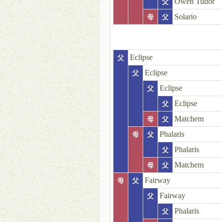
Owen Tudor
父
Solario
母
父
Eclipse
父
Eclipse
父
Eclipse
父
Eclipse
父
Matchem
母
父
Phalaris
母
父
Phalaris
父
Matchem
母
父
Fairway
母
父
Fairway
父
Phalaris
父