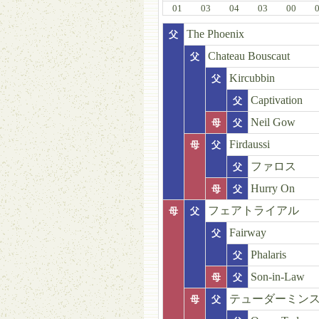
01
03
04
03
00
The Phoenix
父
Chateau Bouscaut
父
Kircubbin
父
Captivation
父
Neil Gow
母
父
Firdaussi
母
父
ファロス
父
Hurry On
母
父
フェアトライアル
母
父
Fairway
父
Phalaris
父
Son-in-Law
母
父
テューダーミン
母
父