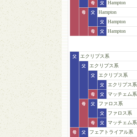
Hampton
母
父
Hampton
母
父
Hampton
父
Hampton
母
父
エクリプス系
父
エクリプス系
父
エクリプス系
父
エクリプス系
父
マッチェム系
母
父
ファロス系
母
父
ファロス系
父
マッチェム系
母
父
フェアトライアル系
母
父