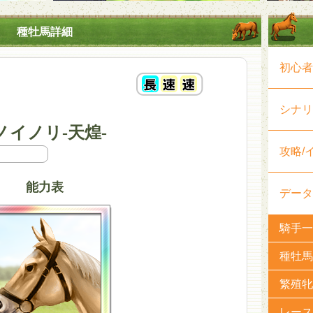
種牡馬詳細
初心者
シナリ
イノリ-天煌-
攻略/
能力表
データ
騎手一
種牡馬
繁殖牝
レース