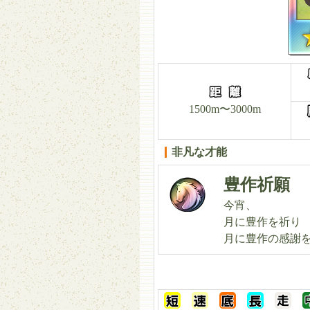
1500m〜3000m
非凡な才能
豊作祈願
今宵、
月に豊作を祈り
月に豊作の感謝