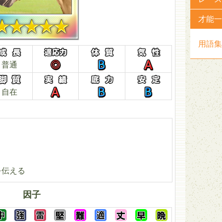
才能一
用語集
普通
自在
を伝える
因子