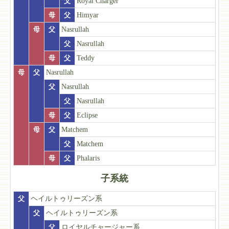
父
Royal Charger
母
父
Himyar
母
父
Nasrullah
父
Nasrullah
母
父
Teddy
母
父
Nasrullah
父
Nasrullah
父
Nasrullah
母
父
Eclipse
母
父
Matchem
父
Matchem
母
父
Phalaris
子系統
父
ヘイルトゥリーズン系
父
ヘイルトゥリーズン系
父
ロイヤルチャージャー系