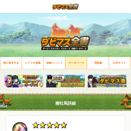
初心者手引き
シナリオ攻略
攻略/イベント
データベース
用語集
公式サイト
種牡馬詳細