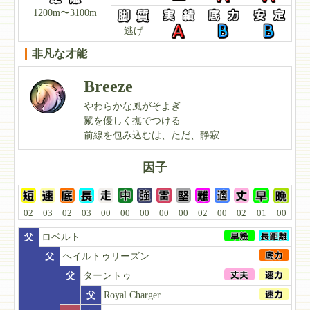
1200m〜3100m
逃げ
非凡な才能
Breeze
やわらかな風がそよぎ
鬣を優しく撫でつける
前線を包み込むは、ただ、静寂――
因子
02
03
02
03
00
00
00
00
00
02
00
02
01
00
父
ロベルト
父
ヘイルトゥリーズン
父
ターントゥ
父
Royal Charger