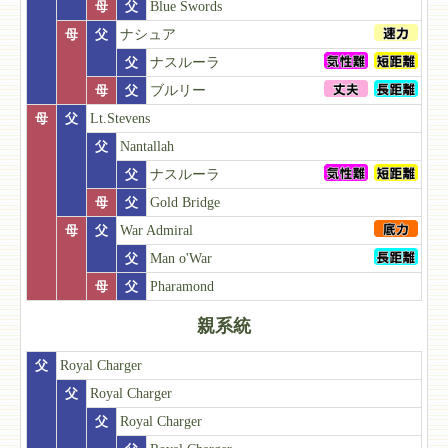
母
父
Blue Swords
母
父
ナシュア
父
ナスルーラ
母
父
ブルリー
母
父
Lt.Stevens
父
Nantallah
父
ナスルーラ
母
父
Gold Bridge
母
父
War Admiral
父
Man o'War
母
父
Pharamond
親系統
父
Royal Charger
父
Royal Charger
父
Royal Charger