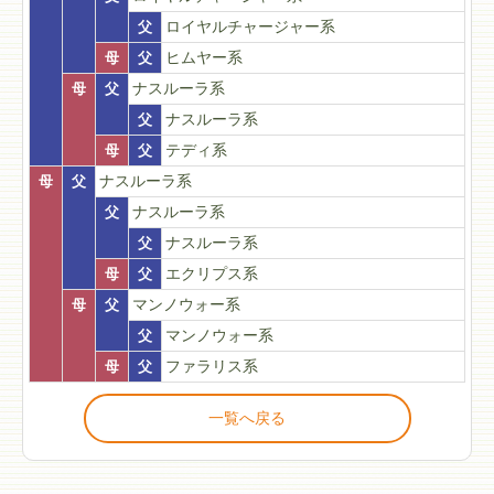
父
ロイヤルチャージャー系
母
父
ヒムヤー系
母
父
ナスルーラ系
父
ナスルーラ系
母
父
テディ系
母
父
ナスルーラ系
父
ナスルーラ系
父
ナスルーラ系
母
父
エクリプス系
母
父
マンノウォー系
父
マンノウォー系
母
父
ファラリス系
一覧へ戻る