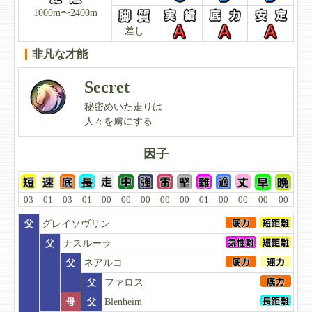
1000m〜2400m
差し
非凡な才能
Secret
秘密めいた走りは
人々を虜にする
因子
03
01
03
01
00
00
00
00
00
01
00
00
00
00
父
グレイソヴリン
父
ナスルーラ
父
ネアルコ
父
ファロス
母
父
Blenheim