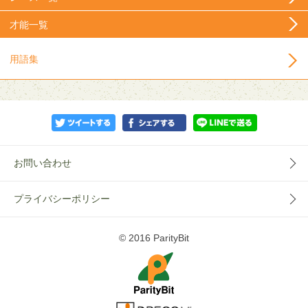
才能一覧
用語集
お問い合わせ
プライバシーポリシー
© 2016 ParityBit