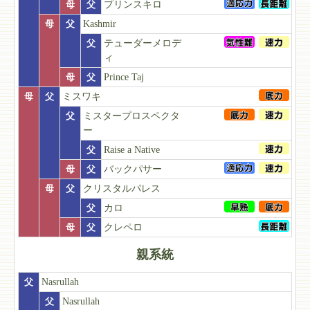
母
父
プリンスキロ
母
父
Kashmir
父
テューダーメロデ
ィ
母
父
Prince Taj
母
父
ミスワキ
父
ミスタープロスペクタ
ー
父
Raise a Native
母
父
バックパサー
母
父
クリスタルパレス
父
カロ
母
父
クレペロ
親系統
父
Nasrullah
父
Nasrullah