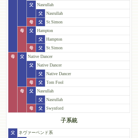
父
Nasrullah
父
Nasrullah
母
父
St.Simon
母
父
Hampton
父
Hampton
母
父
St.Simon
母
父
Native Dancer
父
Native Dancer
父
Native Dancer
母
父
Tom Fool
母
父
Nasrullah
父
Nasrullah
母
父
Swynford
子系統
父
ネヴァーベンド系