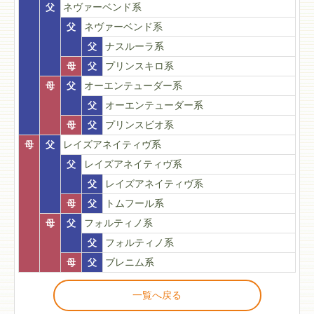
父
ネヴァーベンド系
父
ネヴァーベンド系
父
ナスルーラ系
母
父
プリンスキロ系
母
父
オーエンテューダー系
父
オーエンテューダー系
母
父
プリンスビオ系
母
父
レイズアネイティヴ系
父
レイズアネイティヴ系
父
レイズアネイティヴ系
母
父
トムフール系
母
父
フォルティノ系
父
フォルティノ系
母
父
ブレニム系
一覧へ戻る