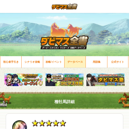
初心者手引き
シナリオ攻略
攻略/イベント
データベース
用語集
公式サイト
種牡馬詳細