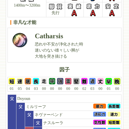
1400m〜3200m
先行
非凡な才能
Catharsis
恐れや不安が浄化された時
迷いのない雄々しい脚が
大地を突き抜ける
因子
01
05
04
03
00
00
00
00
00
02
03
00
01
00
父
Doyoun
父
ミルリーフ
父
ネヴァーベンド
父
ナスルーラ