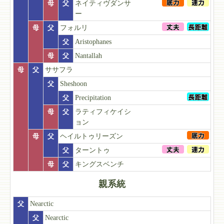
母
父
ネイティヴダンサ
ー
母
父
フォルリ
父
Aristophanes
母
父
Nantallah
母
父
ササフラ
父
Sheshoon
父
Precipitation
母
父
ラティフィケイシ
ョン
母
父
ヘイルトゥリーズン
父
ターントゥ
母
父
キングスベンチ
親系統
父
Nearctic
父
Nearctic