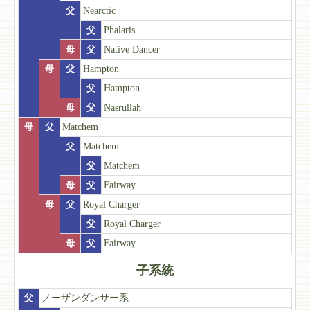
父
Nearctic
父
Phalaris
母
父
Native Dancer
母
父
Hampton
父
Hampton
母
父
Nasrullah
母
父
Matchem
父
Matchem
父
Matchem
母
父
Fairway
母
父
Royal Charger
父
Royal Charger
母
父
Fairway
子系統
父
ノーザンダンサー系