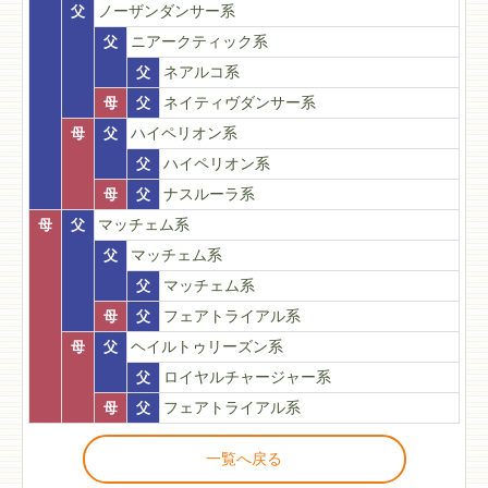
父
ノーザンダンサー系
父
ニアークティック系
父
ネアルコ系
母
父
ネイティヴダンサー系
母
父
ハイペリオン系
父
ハイペリオン系
母
父
ナスルーラ系
母
父
マッチェム系
父
マッチェム系
父
マッチェム系
母
父
フェアトライアル系
母
父
ヘイルトゥリーズン系
父
ロイヤルチャージャー系
母
父
フェアトライアル系
一覧へ戻る