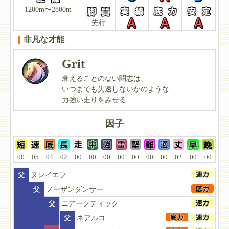
1200m〜2800m
先行
非凡な才能
Grit
衰えることのない闘志は、
いつまでも失速しないかのような
力強い走りをみせる
因子
00
05
04
02
00
00
00
00
00
00
00
02
00
00
父
ヌレイエフ
父
ノーザンダンサー
父
ニアークティック
父
ネアルコ