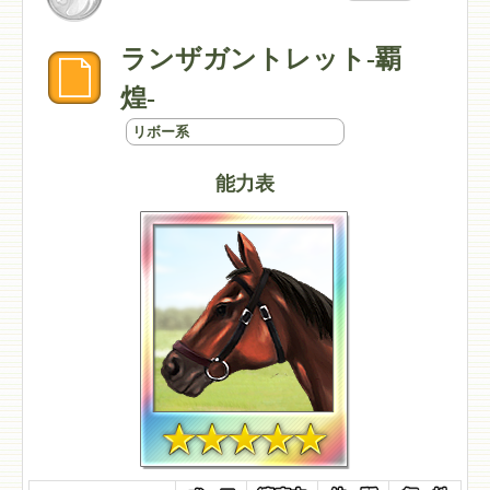
ランザガントレット-覇
煌-
リボー系
能力表