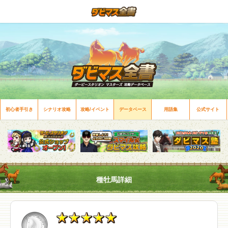
初心者手引き
シナリオ攻略
攻略/イベント
データベース
用語集
公式サイト
種牡馬詳細