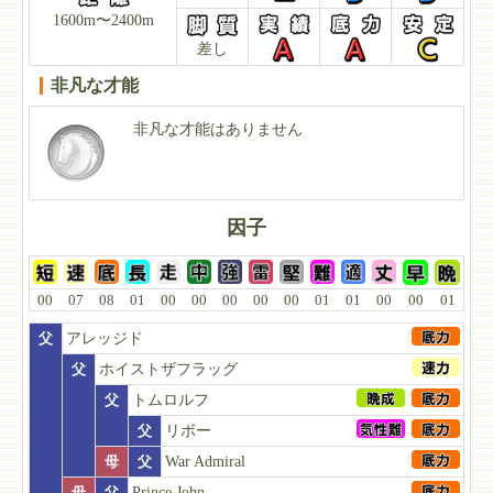
1600m〜2400m
差し
非凡な才能
非凡な才能はありません
因子
00
07
08
01
00
00
00
00
00
01
01
00
00
01
父
アレッジド
父
ホイストザフラッグ
父
トムロルフ
父
リボー
母
父
War Admiral
母
父
Prince John