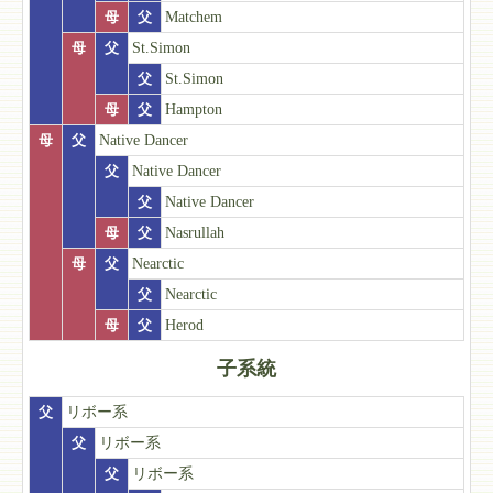
母
父
Matchem
母
父
St.Simon
父
St.Simon
母
父
Hampton
母
父
Native Dancer
父
Native Dancer
父
Native Dancer
母
父
Nasrullah
母
父
Nearctic
父
Nearctic
母
父
Herod
子系統
父
リボー系
父
リボー系
父
リボー系