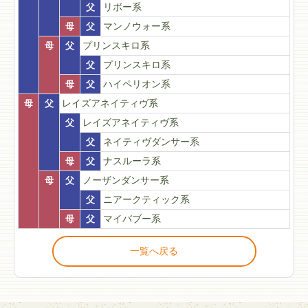
父
リボー系
母
父
マンノウォー系
母
父
プリンスキロ系
父
プリンスキロ系
母
父
ハイペリオン系
母
父
レイズアネイティヴ系
父
レイズアネイティヴ系
父
ネイティヴダンサー系
母
父
ナスルーラ系
母
父
ノーザンダンサー系
父
ニアークティック系
母
父
マイバブー系
一覧へ戻る