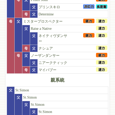
父
プリンスキロ
母
父
Determine
母
父
ミスタープロスペクター
父
Raise a Native
父
ネイティヴダンサ
ー
母
父
ナシュア
母
父
ノーザンダンサー
父
ニアークティック
母
父
マイバブー
親系統
父
St.Simon
父
St.Simon
父
St.Simon
父
St.Simon