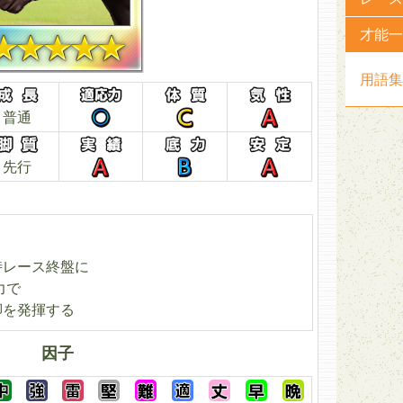
才能一
用語集
普通
先行
時レース終盤に
力で
脚を発揮する
因子