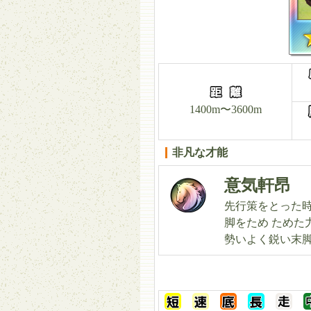
1400m〜3600m
非凡な才能
意気軒昂
先行策をとった
脚をため ためた
勢いよく鋭い末