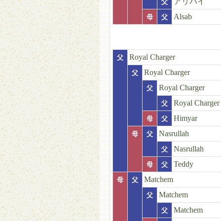
アリバイ
父
Alsab
母
父
Royal Charger
父
Royal Charger
父
Royal Charger
父
Royal Charger
父
Himyar
母
父
Nasrullah
母
父
Nasrullah
父
Teddy
母
父
Matchem
母
父
Matchem
父
Matchem
父