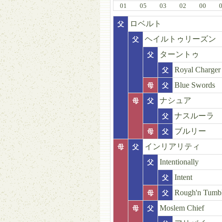
01
05
03
02
00
ロベルト
父
ヘイルトゥリーズン
父
ターントゥ
父
Royal Charger
父
Blue Swords
母
父
ナシュア
母
父
ナスルーラ
父
ブルリー
母
父
インリアリティ
母
父
Intentionally
父
Intent
父
Rough'n Tumb
母
父
Moslem Chief
母
父