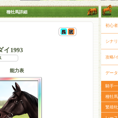
種牡馬詳細
初心者
シナリ
イ1993
攻略/
系
能力表
データ
騎手一
種牡馬
繁殖牝
レース