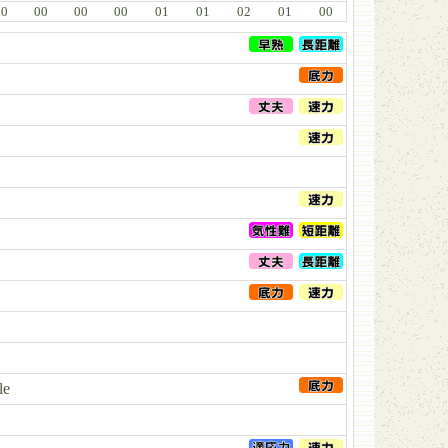
00
00
00
00
01
01
02
01
00
le