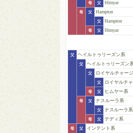
Himyar
母
父
Hampton
母
父
Hampton
父
Himyar
母
父
ヘイルトゥリーズン系
父
ヘイルトゥリーズン
父
ロイヤルチャー
父
ロイヤルチャ
父
ヒムヤー系
母
父
ナスルーラ系
母
父
ナスルーラ系
父
テディ系
母
父
インテント系
母
父