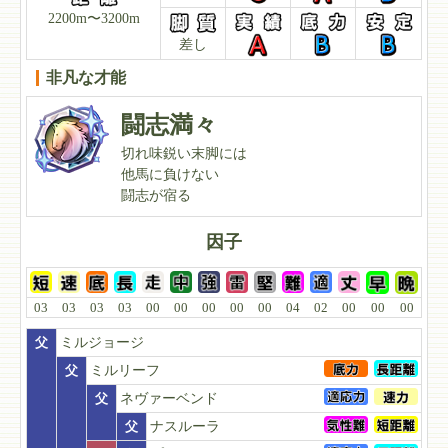
2200m〜3200m
差し
非凡な才能
闘志満々
切れ味鋭い末脚には
他馬に負けない
闘志が宿る
因子
03
03
03
03
00
00
00
00
00
04
02
00
00
00
父
ミルジョージ
父
ミルリーフ
父
ネヴァーベンド
父
ナスルーラ