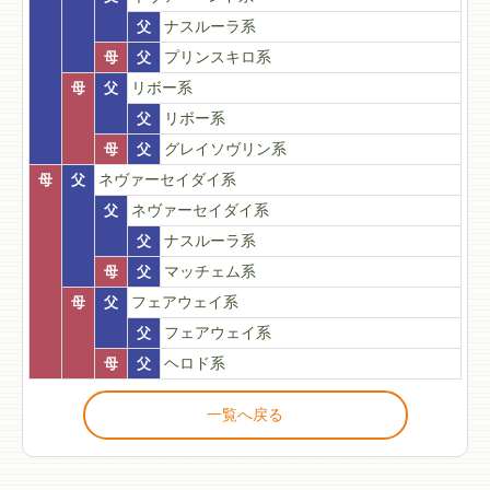
父
ナスルーラ系
母
父
プリンスキロ系
母
父
リボー系
父
リボー系
母
父
グレイソヴリン系
母
父
ネヴァーセイダイ系
父
ネヴァーセイダイ系
父
ナスルーラ系
母
父
マッチェム系
母
父
フェアウェイ系
父
フェアウェイ系
母
父
ヘロド系
一覧へ戻る