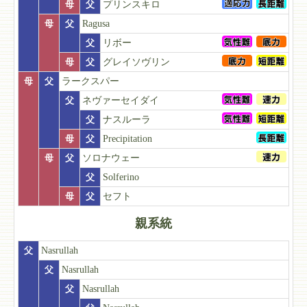
母
父
プリンスキロ
母
父
Ragusa
父
リボー
母
父
グレイソヴリン
母
父
ラークスパー
父
ネヴァーセイダイ
父
ナスルーラ
母
父
Precipitation
母
父
ソロナウェー
父
Solferino
母
父
セフト
親系統
父
Nasrullah
父
Nasrullah
父
Nasrullah