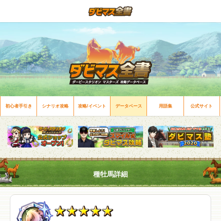
初心者手引き
シナリオ攻略
攻略/イベント
データベース
用語集
公式サイト
種牡馬詳細