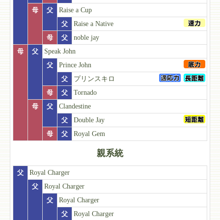
母
父
Raise a Cup
父
Raise a Native
母
父
noble jay
母
父
Speak John
父
Prince John
父
プリンスキロ
母
父
Tornado
母
父
Clandestine
父
Double Jay
母
父
Royal Gem
親系統
父
Royal Charger
父
Royal Charger
父
Royal Charger
父
Royal Charger