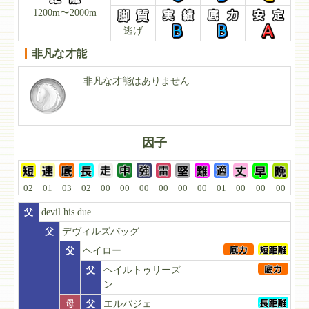
1200m〜2000m
逃げ
非凡な才能
非凡な才能はありません
因子
02
01
03
02
00
00
00
00
00
00
01
00
00
00
父
devil his due
父
デヴィルズバッグ
父
ヘイロー
父
ヘイルトゥリーズ
ン
母
父
エルバジェ