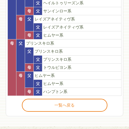
父
ヘイルトゥリーズン系
母
父
サンインロー系
母
父
レイズアネイティヴ系
父
レイズアネイティヴ系
母
父
ヒムヤー系
母
父
プリンスキロ系
父
プリンスキロ系
父
プリンスキロ系
母
父
トウルビヨン系
母
父
ヒムヤー系
父
ヒムヤー系
母
父
ハンプトン系
一覧へ戻る