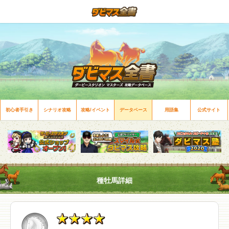
初心者手引き
シナリオ攻略
攻略/イベント
データベース
用語集
公式サイト
種牡馬詳細